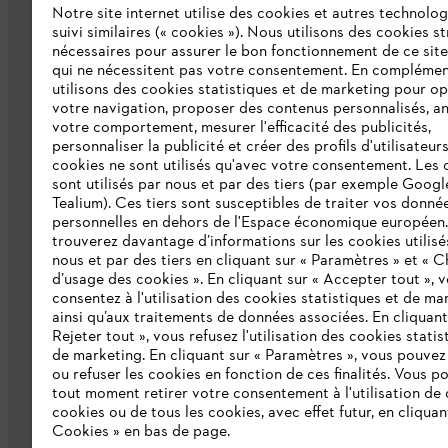
Notre site internet utilise des cookies et autres technolog
L'Entreprise
suivi similaires (« cookies »). Nous utilisons des cookies s
nécessaires pour assurer le bon fonctionnement de ce site
qui ne nécessitent pas votre consentement. En complémen
Collections STIHL
utilisons des cookies statistiques et de marketing pour op
votre navigation, proposer des contenus personnalisés, a
Qui sommes-nous ?
votre comportement, mesurer l'efficacité des publicités,
personnaliser la publicité et créer des profils d'utilisateur
Presse
cookies ne sont utilisés qu'avec votre consentement. Les 
Ligne Intégrité STIHL
sont utilisés par nous et par des tiers (par exemple Googl
Tealium). Ces tiers sont susceptibles de traiter vos donné
Programme partenaire STIHL
personnelles en dehors de l'Espace économique européen
trouverez davantage d’informations sur les cookies utilisé
nous et par des tiers en cliquant sur « Paramètres » et « C
Déclaration d'accessibilité
d’usage des cookies ». En cliquant sur « Accepter tout », 
consentez à l'utilisation des cookies statistiques et de ma
ainsi qu’aux traitements de données associées. En cliquant
Rejeter tout », vous refusez l'utilisation des cookies statis
de marketing. En cliquant sur « Paramètres », vous pouve
ou refuser les cookies en fonction de ces finalités. Vous p
tout moment retirer votre consentement à l'utilisation de 
cookies ou de tous les cookies, avec effet futur, en cliquan
Cookies » en bas de page.
Conditions Générales de Vente
Politi