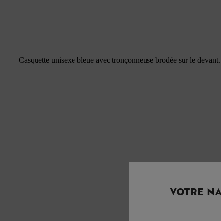
Casquette unisexe bleue avec tronçonneuse brodée sur le devant. T
VOTRE NA