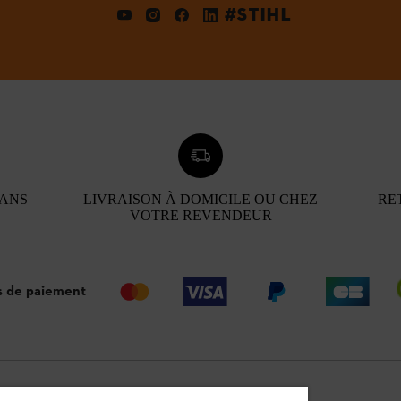
#STIHL
 ANS
LIVRAISON À DOMICILE OU CHEZ
RE
VOTRE REVENDEUR
 de paiement