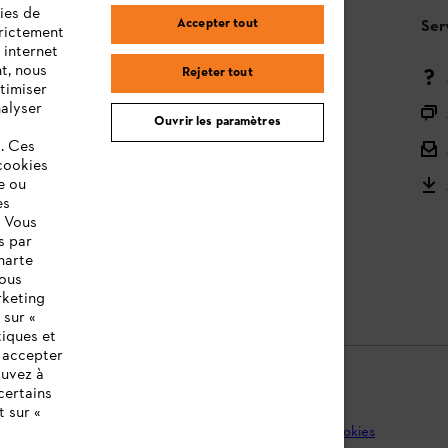
ies de
Accepter tout
Questions / Réponses
Ser
trictement
 internet
t, nous
Rejeter tout
Moyens de paiement
timiser
nalyser
Livraison
Ouvrir les paramètres
s. Ces
Droit de rétractation et retour
cookies
Réclamations & Garantie
e ou
es
STIHL Orange Deals
. Vous
s par
STIHL notices d'utilisation
harte
vous
rketing
 sur «
tiques et
z accepter
ouvez à
certains
t sur «
que de protection des données
Mentions légales
Cookies