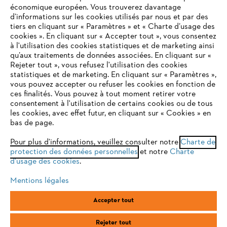
économique européen. Vous trouverez davantage
Questions / Réponses
d’informations sur les cookies utilisés par nous et par des
tiers en cliquant sur « Paramètres » et « Charte d’usage des
cookies ». En cliquant sur « Accepter tout », vous consentez
à l'utilisation des cookies statistiques et de marketing ainsi
Service
qu’aux traitements de données associées. En cliquant sur «
VOTRE NAVIGATEUR INTERNET
Rejeter tout », vous refusez l'utilisation des cookies
N'EST PLUS PRIS EN CHARGE
statistiques et de marketing. En cliquant sur « Paramètres »,
vous pouvez accepter ou refuser les cookies en fonction de
ces finalités. Vous pouvez à tout moment retirer votre
consentement à l'utilisation de certains cookies ou de tous
Vous utilisez un navigateur Internet que nous ne prenons plus
Conditions Générales de Vente
les cookies, avec effet futur, en cliquant sur « Cookies » en
en charge, et certaines fonctionnalités de notre site ne
bas de page.
peuvent fonctionner correctement. Pour une utilisation
Politique de protection des données
optimale de notre site, nous vous recommandons de passer à
Pour plus d'informations, veuillez consulter notre
Charte de
protection des données personnelles
l'un des navigateurs suivants :
et notre
Charte
Mentions légales
Cookies
d'usage des cookies
.
Conditions de garantie
Informations juridiques
Mentions légales
firefox
chrome
Accepter tout
ANDREAS STIHL SAS, 1 rue des Epinettes, ZI Nord de Torcy, 77200
safari
edge
Torcy, France
Rejeter tout