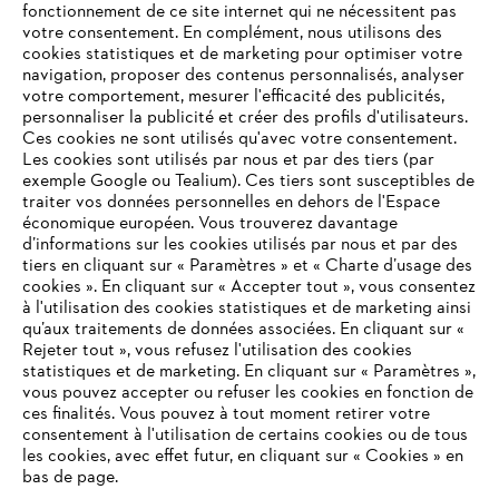
fonctionnement de ce site internet qui ne nécessitent pas
votre consentement. En complément, nous utilisons des
cookies statistiques et de marketing pour optimiser votre
navigation, proposer des contenus personnalisés, analyser
votre comportement, mesurer l'efficacité des publicités,
personnaliser la publicité et créer des profils d'utilisateurs.
Ces cookies ne sont utilisés qu'avec votre consentement.
Les cookies sont utilisés par nous et par des tiers (par
L'Entreprise
exemple Google ou Tealium). Ces tiers sont susceptibles de
traiter vos données personnelles en dehors de l'Espace
économique européen. Vous trouverez davantage
d’informations sur les cookies utilisés par nous et par des
Questions / Réponses
tiers en cliquant sur « Paramètres » et « Charte d’usage des
cookies ». En cliquant sur « Accepter tout », vous consentez
à l'utilisation des cookies statistiques et de marketing ainsi
qu’aux traitements de données associées. En cliquant sur «
VOTRE NAVIGATEUR INTERNET
Rejeter tout », vous refusez l'utilisation des cookies
Service
N'EST PLUS PRIS EN CHARGE
statistiques et de marketing. En cliquant sur « Paramètres »,
vous pouvez accepter ou refuser les cookies en fonction de
ces finalités. Vous pouvez à tout moment retirer votre
consentement à l'utilisation de certains cookies ou de tous
Vous utilisez un navigateur Internet que nous ne prenons plus
les cookies, avec effet futur, en cliquant sur « Cookies » en
en charge, et certaines fonctionnalités de notre site ne
bas de page.
Conditions Générales de Vente
peuvent fonctionner correctement. Pour une utilisation