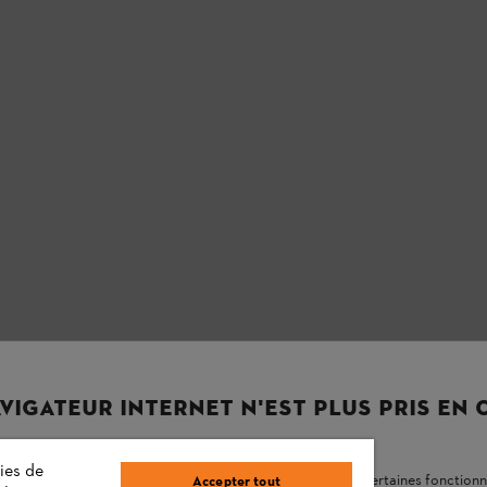
VIGATEUR INTERNET N'EST PLUS PRIS EN
ies de
navigateur Internet que nous ne prenons plus en charge, et certaines fonctionn
Accepter tout