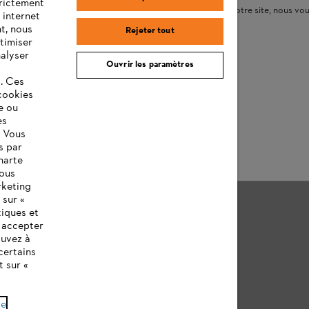
trictement
onctionner correctement. Pour une utilisation optimale de notre site, nous 
 internet
es navigateurs suivants :
t, nous
Rejeter tout
timiser
nalyser
Ouvrir les paramètres
s. Ces
cookies
e ou
es
chrome
safari
edge
. Vous
s par
harte
vous
rketing
 sur «
tiques et
z accepter
ouvez à
certains
t sur «
de