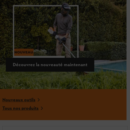
Découvvrez le nouveau FSA 110 R
Equipé du nouveau system RAPID CLICK qui permet de
démonter la tête faucheuse sans outil, la débroussailleuse
FSA 100 R offre un vrai confort d'utilisation et un gain de
temps considérable.
Découvrez la nouveauté maintenant
Nouveaux outils
Tous nos produits