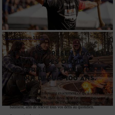
Les collections STIHL
STIHL EST PRÉSENT DANS LE
DOMAINE DES OUTILS
MOTORISÉS ET POUR LE
JARDIN DEPUIS 100 ANS.
Chez STIHL, vous trouverez exactement ce qu’il vous faut
pour votre jardin privé, mais aussi pour l’entretien paysager et
les secteurs de l’agriculture, de l’exploitation forestière ou du
bâtiment, afin de relever tous vos défis au quotidien.