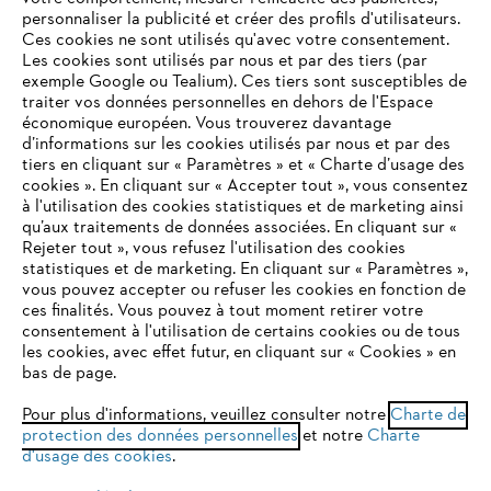
personnaliser la publicité et créer des profils d'utilisateurs.
Ces cookies ne sont utilisés qu'avec votre consentement.
Les cookies sont utilisés par nous et par des tiers (par
exemple Google ou Tealium). Ces tiers sont susceptibles de
traiter vos données personnelles en dehors de l'Espace
LA QUALITÉ STIHL DEPUIS 100 ANS
économique européen. Vous trouverez davantage
d’informations sur les cookies utilisés par nous et par des
tiers en cliquant sur « Paramètres » et « Charte d’usage des
cookies ». En cliquant sur « Accepter tout », vous consentez
à l'utilisation des cookies statistiques et de marketing ainsi
qu’aux traitements de données associées. En cliquant sur «
VOTRE NAVIGATEUR INTERNET
LIVRAISON À DOMICILE OU CHEZ VOTRE
Rejeter tout », vous refusez l'utilisation des cookies
N'EST PLUS PRIS EN CHARGE
REVENDEUR
statistiques et de marketing. En cliquant sur « Paramètres »,
vous pouvez accepter ou refuser les cookies en fonction de
ces finalités. Vous pouvez à tout moment retirer votre
consentement à l'utilisation de certains cookies ou de tous
Vous utilisez un navigateur Internet que nous ne prenons plus
les cookies, avec effet futur, en cliquant sur « Cookies » en
en charge, et certaines fonctionnalités de notre site ne
bas de page.
peuvent fonctionner correctement. Pour une utilisation
RETOUR GRATUIT SOUS 30 JOURS
optimale de notre site, nous vous recommandons de passer à
Pour plus d'informations, veuillez consulter notre
Charte de
protection des données personnelles
l'un des navigateurs suivants :
et notre
Charte
d'usage des cookies
.
Modes de paiement