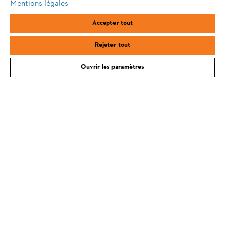
Mentions légales
firefox
chrome
Accepter tout
safari
edge
Rejeter tout
Ouvrir les paramètres
L'Entreprise
Questions / Réponses
Service