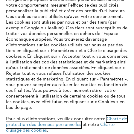
votre comportement, mesurer l'efficacité des publicités,
personnaliser la publicité et créer des profils d'utilisateurs.
Ces cookies ne sont utilisés qu'avec votre consentement.
Les cookies sont utilisés par nous et par des tiers (par
Conditions Générales de Vente
exemple Google ou Tealium). Ces tiers sont susceptibles de
traiter vos données personnelles en dehors de l'Espace
Politique de protection des données
économique européen. Vous trouverez davantage
d’informations sur les cookies utilisés par nous et par des
Mentions légales
Cookies
tiers en cliquant sur « Paramètres » et « Charte d’usage des
cookies ». En cliquant sur « Accepter tout », vous consentez
à l'utilisation des cookies statistiques et de marketing ainsi
Conditions de garantie
Informations juridiques
qu’aux traitements de données associées. En cliquant sur «
VOTRE NAVIGATEUR INTERNET
Rejeter tout », vous refusez l'utilisation des cookies
N'EST PLUS PRIS EN CHARGE
statistiques et de marketing. En cliquant sur « Paramètres »,
ANDREAS STIHL SAS, 1 rue des Epinettes, ZI Nord de Torcy, 77200
vous pouvez accepter ou refuser les cookies en fonction de
Torcy, France
ces finalités. Vous pouvez à tout moment retirer votre
consentement à l'utilisation de certains cookies ou de tous
Vous utilisez un navigateur Internet que nous ne prenons plus
les cookies, avec effet futur, en cliquant sur « Cookies » en
en charge, et certaines fonctionnalités de notre site ne
bas de page.
peuvent fonctionner correctement. Pour une utilisation
optimale de notre site, nous vous recommandons de passer à
Pour plus d'informations, veuillez consulter notre
Charte de
protection des données personnelles
l'un des navigateurs suivants :
et notre
Charte
d'usage des cookies
.