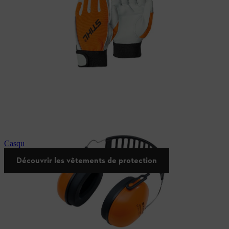
Casque de protection auditive STIHL
Découvrir les vêtements de protection