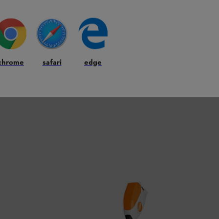
chrome
safari
edge