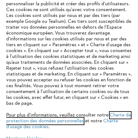
personnaliser la publicité et créer des profils d'utilisateurs.
L'Entreprise
Ces cookies ne sont utilisés qu'avec votre consentement.
Les cookies sont utilisés par nous et par des tiers (par
exemple Google ou Tealium). Ces tiers sont susceptibles de
traiter vos données personnelles en dehors de l'Espace
économique européen. Vous trouverez davantage
Questions / Réponses
d’informations sur les cookies utilisés par nous et par des
tiers en cliquant sur « Paramètres » et « Charte d’usage des
cookies ». En cliquant sur « Accepter tout », vous consentez
à l'utilisation des cookies statistiques et de marketing ainsi
Service
qu’aux traitements de données associées. En cliquant sur «
VOTRE NAVIGATEUR INTERNET
Rejeter tout », vous refusez l'utilisation des cookies
N'EST PLUS PRIS EN CHARGE
statistiques et de marketing. En cliquant sur « Paramètres »,
vous pouvez accepter ou refuser les cookies en fonction de
ces finalités. Vous pouvez à tout moment retirer votre
consentement à l'utilisation de certains cookies ou de tous
Vous utilisez un navigateur Internet que nous ne prenons plus
les cookies, avec effet futur, en cliquant sur « Cookies » en
Conditions Générales de Vente
en charge, et certaines fonctionnalités de notre site ne
bas de page.
peuvent fonctionner correctement. Pour une utilisation
Politique de protection des données
optimale de notre site, nous vous recommandons de passer à
Pour plus d'informations, veuillez consulter notre
Charte de
protection des données personnelles
l'un des navigateurs suivants :
et notre
Charte
Mentions légales
Cookies
d'usage des cookies
.