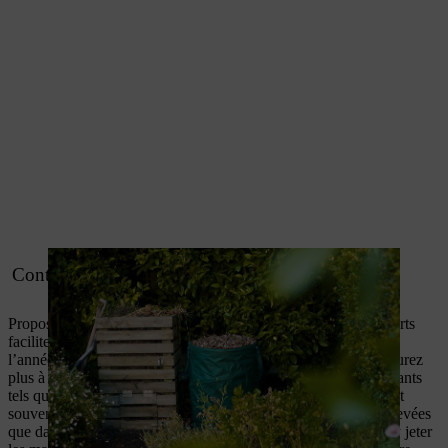
Conteneurs pour la collecte des déchets verts
Proposé par certaines municipalités, un conteneur à déchets verts
facilitera l’élimination de vos déchets végétaux tout au long de
l’année. Il est possible qu’une taxe soit à régler, mais vous n’aurez
plus à vous soucier de l’évacuation des déchets verts encombrants
tels que les branchages. Comme les déchets verts collectés sont
souvent compostés industriellement à des températures plus élevées
que dans votre composteur, vous n’aurez aucune hésitation à y jeter