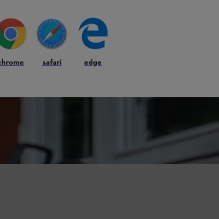
chrome
safari
edge
site
 un large choix de pièces détachées adaptées à tous types de machines STI