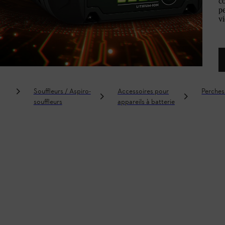
c
p
vi
Souffleurs / Aspiro-
Accessoires pour
Perches
souffleurs
appareils à batterie