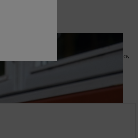
HL : filtres à air, bougies d’allumage, filtres à huile et à essence,