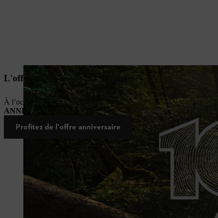
L'offre 100 ans d'août : 10% de remise immédiate sur l
À l’occasion de l'anniversaire STIHL, bénéficiez de
10% de remise 
ANNIV10
juqu'au 31 août 2026 inclus sur www.stihl.fr
Profitez de l'offre anniversaire