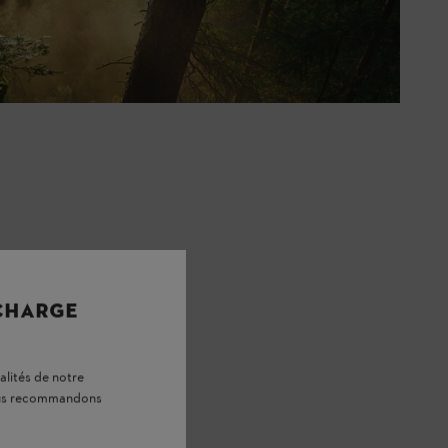
 CHARGE
alités de notre
vous recommandons