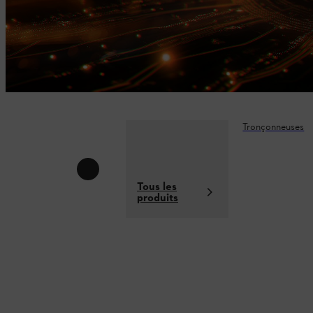
Tronçonneuses
Tous les
produits