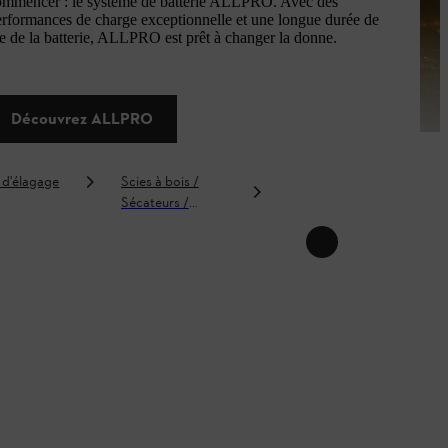
ommencer : le système de batterie ALLPRO. Avec des
erformances de charge exceptionnelle et une longue durée de
e de la batterie, ALLPRO est prêt à changer la donne.
Découvrez ALLPRO
 d'élagage
Scies à bois /
Taille-haies / Tailles-
Sécateurs /
haies sur perche
Ébrancheurs / Scies
à branches