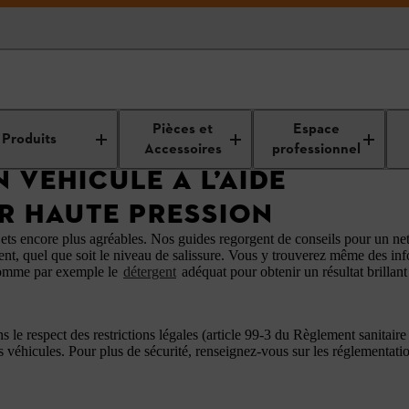
printemps
Nettoyage extérieur : guides et conseils
Nettoyer son véhi
Pièces et
Espace
Produits
Accessoires
professionnel
 VÉHICULE À L’AIDE
R HAUTE PRESSION
ajets encore plus agréables. Nos guides regorgent de conseils pour un ne
ment, quel que soit le niveau de salissure. Vous y trouverez même des inf
, comme par exemple le
détergent
adéquat pour obtenir un résultat brillan
ns le respect des restrictions légales (article 99-3 du Règlement sanitair
es véhicules. Pour plus de sécurité, renseignez-vous sur les réglementat