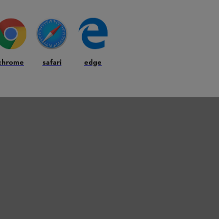
chrome
safari
edge