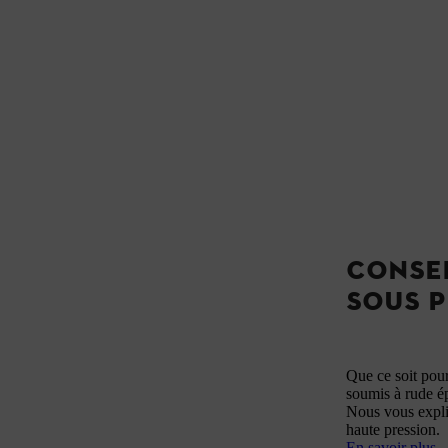
CONSEI
SOUS P
Que ce soit pour
soumis à rude ép
Nous vous expli
haute pression.
En savoir plus