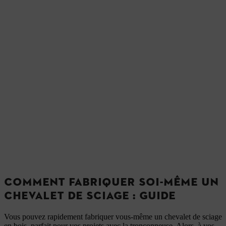
COMMENT FABRIQUER SOI-MÊME UN
CHEVALET DE SCIAGE : GUIDE
Vous pouvez rapidement fabriquer vous-même un chevalet de sciage
en bois, parfait pour vos projets avec la tronçonneuse. Alors, à vos