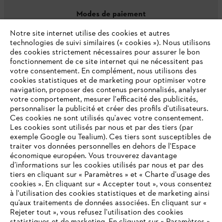
Modes de paiement
Notre site internet utilise des cookies et autres
technologies de suivi similaires (« cookies »). Nous utilisons
des cookies strictement nécessaires pour assurer le bon
fonctionnement de ce site internet qui ne nécessitent pas
votre consentement. En complément, nous utilisons des
cookies statistiques et de marketing pour optimiser votre
navigation, proposer des contenus personnalisés, analyser
votre comportement, mesurer l'efficacité des publicités,
personnaliser la publicité et créer des profils d'utilisateurs.
L'Entreprise
Ces cookies ne sont utilisés qu'avec votre consentement.
Les cookies sont utilisés par nous et par des tiers (par
exemple Google ou Tealium). Ces tiers sont susceptibles de
traiter vos données personnelles en dehors de l'Espace
économique européen. Vous trouverez davantage
Questions / Réponses
d’informations sur les cookies utilisés par nous et par des
tiers en cliquant sur « Paramètres » et « Charte d’usage des
cookies ». En cliquant sur « Accepter tout », vous consentez
à l'utilisation des cookies statistiques et de marketing ainsi
Service
qu’aux traitements de données associées. En cliquant sur «
VOTRE NAVIGATEUR INTERNET
Rejeter tout », vous refusez l'utilisation des cookies
N'EST PLUS PRIS EN CHARGE