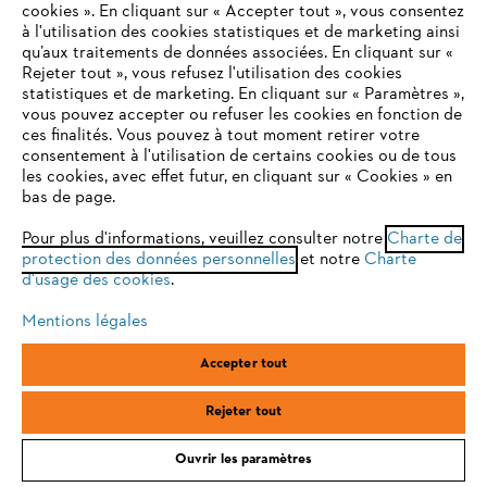
cookies ». En cliquant sur « Accepter tout », vous consentez
à l'utilisation des cookies statistiques et de marketing ainsi
qu’aux traitements de données associées. En cliquant sur «
VOTRE NAVIGATEUR INTERNET
Rejeter tout », vous refusez l'utilisation des cookies
N'EST PLUS PRIS EN CHARGE
statistiques et de marketing. En cliquant sur « Paramètres »,
vous pouvez accepter ou refuser les cookies en fonction de
ces finalités. Vous pouvez à tout moment retirer votre
consentement à l'utilisation de certains cookies ou de tous
Vous utilisez un navigateur Internet que nous ne prenons plus
les cookies, avec effet futur, en cliquant sur « Cookies » en
ÉQUIPEMENTS DE PROTECTION INDIVIDUELLE
en charge, et certaines fonctionnalités de notre site ne
bas de page.
peuvent fonctionner correctement. Pour une utilisation
optimale de notre site, nous vous recommandons de passer à
Pour plus d'informations, veuillez consulter notre
Charte de
protection des données personnelles
l'un des navigateurs suivants :
et notre
Charte
d'usage des cookies
.
Mentions légales
Restez informé avec la newsletter STIHL
firefox
chrome
Accepter tout
Adresse E-mail
safari
edge
Rejeter tout
Ouvrir les paramètres