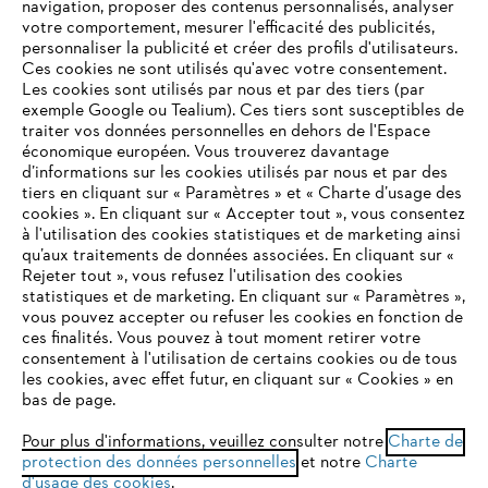
navigation, proposer des contenus personnalisés, analyser
votre comportement, mesurer l'efficacité des publicités,
personnaliser la publicité et créer des profils d'utilisateurs.
L'Entreprise
Ces cookies ne sont utilisés qu'avec votre consentement.
Les cookies sont utilisés par nous et par des tiers (par
exemple Google ou Tealium). Ces tiers sont susceptibles de
traiter vos données personnelles en dehors de l'Espace
économique européen. Vous trouverez davantage
Questions / Réponses
d’informations sur les cookies utilisés par nous et par des
tiers en cliquant sur « Paramètres » et « Charte d’usage des
cookies ». En cliquant sur « Accepter tout », vous consentez
à l'utilisation des cookies statistiques et de marketing ainsi
Service
qu’aux traitements de données associées. En cliquant sur «
VOTRE NAVIGATEUR INTERNET
Rejeter tout », vous refusez l'utilisation des cookies
N'EST PLUS PRIS EN CHARGE
statistiques et de marketing. En cliquant sur « Paramètres »,
vous pouvez accepter ou refuser les cookies en fonction de
ces finalités. Vous pouvez à tout moment retirer votre
consentement à l'utilisation de certains cookies ou de tous
Vous utilisez un navigateur Internet que nous ne prenons plus
Conditions Générales de Vente
les cookies, avec effet futur, en cliquant sur « Cookies » en
en charge, et certaines fonctionnalités de notre site ne
bas de page.
peuvent fonctionner correctement. Pour une utilisation
Politique de protection des données
optimale de notre site, nous vous recommandons de passer à
Pour plus d'informations, veuillez consulter notre
Charte de
protection des données personnelles
l'un des navigateurs suivants :
et notre
Charte
Mentions légales
Cookies
d'usage des cookies
.