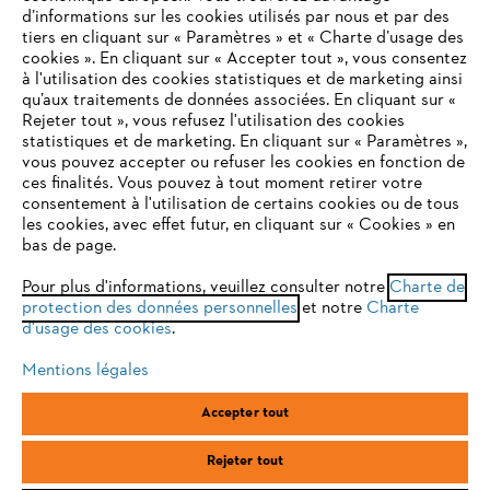
Questions / Réponses
d’informations sur les cookies utilisés par nous et par des
tiers en cliquant sur « Paramètres » et « Charte d’usage des
cookies ». En cliquant sur « Accepter tout », vous consentez
à l'utilisation des cookies statistiques et de marketing ainsi
Service
qu’aux traitements de données associées. En cliquant sur «
VOTRE NAVIGATEUR INTERNET
Rejeter tout », vous refusez l'utilisation des cookies
N'EST PLUS PRIS EN CHARGE
statistiques et de marketing. En cliquant sur « Paramètres »,
vous pouvez accepter ou refuser les cookies en fonction de
ces finalités. Vous pouvez à tout moment retirer votre
consentement à l'utilisation de certains cookies ou de tous
Vous utilisez un navigateur Internet que nous ne prenons plus
les cookies, avec effet futur, en cliquant sur « Cookies » en
Conditions Générales de Vente
en charge, et certaines fonctionnalités de notre site ne
bas de page.
peuvent fonctionner correctement. Pour une utilisation
Politique de protection des données
optimale de notre site, nous vous recommandons de passer à
Pour plus d'informations, veuillez consulter notre
Charte de
protection des données personnelles
l'un des navigateurs suivants :
et notre
Charte
Mentions légales
Cookies
d'usage des cookies
.
Conditions de garantie
Informations juridiques
Mentions légales
firefox
chrome
Accepter tout
ANDREAS STIHL SAS, 1 rue des Epinettes, ZI Nord de Torcy, 77200
safari
edge
Torcy, France
Rejeter tout