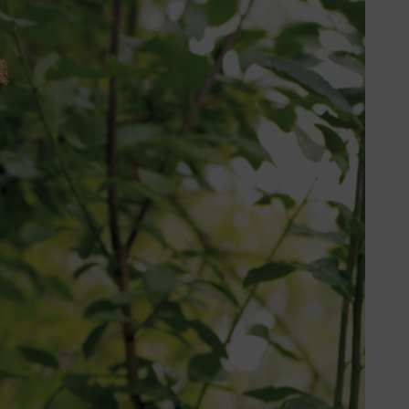
e personne qui possède un jardin,
nichoirs sont des projets de
ion contre les prédateurs qui
5 cm. Cependant, le plus important
tits trous d’entrée, pour empêcher
ichoir.