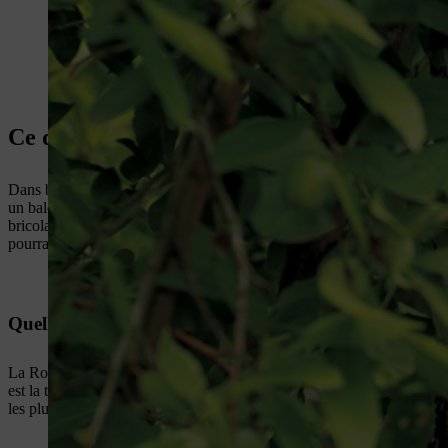
Ce que vous devez savoir avant de construi
Dans beaucoup de zones urbaines et plus rurales, l’habitat naturel per
un balcon ou un parc local peut fabriquer un nichoir pour oiseaux pour
bricolage simples, généralement réalisés en bois ou béton de bois, qui f
pourraient voler les
œufs du nid. Vous pouvez trouver en ligne des pla
Quelle doit être la taille d’un nichoir ?
La Royal Society for the Protection of Birds (RSPB) recommande une 
est la taille de son trou d’entrée : elle détermine généralement l’espèc
les plus gros oiseaux et les prédateurs d’y entrer. Pensez aux oiseaux 