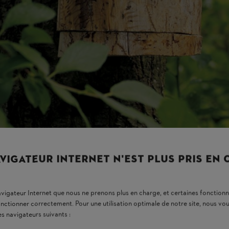
avec un trou d’entrée d’environ 25 mm de large. Les mésanges charbonn
 semi-ouverts à l’avant, comme les merles et les rouges-gorges.
VIGATEUR INTERNET N'EST PLUS PRIS EN
vivant dans des trous, car ils sont sociables. Si vous fabriquez un nicho
ire un groupe.
navigateur Internet que nous ne prenons plus en charge, et certaines fonctionn
onctionner correctement. Pour une utilisation optimale de notre site, nous 
Quelle taille
es navigateurs suivants :