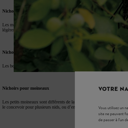
Nichoirs pour mésanges
Les mésanges bleues et les mésanges des marais préfèrent un nichoir 
légèrement plus grande de 28 mm.
Nichoirs pour bergeronnettes
Les bergeronnettes et les gobemouches tachetés préfèrent les nichoirs
VOTRE NA
Nichoirs pour moineaux
Les petits moineaux sont différents de la plupart des espèces d’oiseaux 
le concevoir pour plusieurs nids, ou d’en installer plusieurs pour en fa
Vous utilisez un 
site ne peuvent f
de passer à l'un d