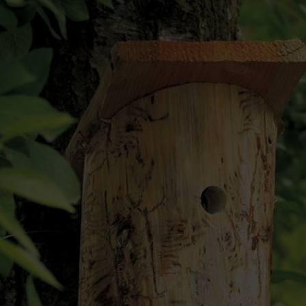
re un nichoir
mettant aux oiseaux de se reproduire sans être dérangés est limité. Tout
 les aider en leur donnant un endroit où nicher et pondre des œufs. Les 
ournissent un abri contre le vent et les intempéries ainsi qu’une protect
ns pour construire différents modèles de nichoirs.
surface minimale à la base de 10 cm sur 10 cm et une hauteur de 20-2
e d’oiseau qui y résidera. Les petites espèces d’oiseaux choisiront de pe
que vous avez dans votre région et que vous aimeriez attirer dans votre n