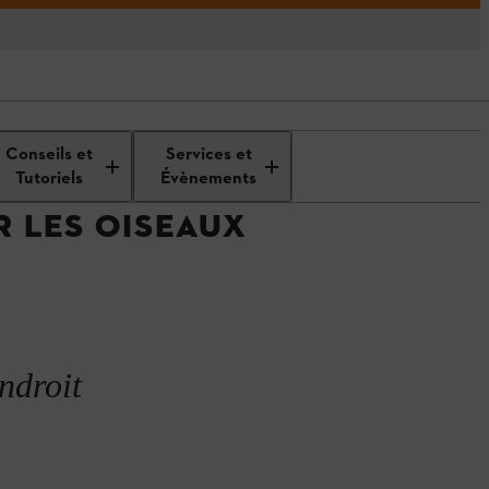
abriquer un nichoir à oiseaux
Conseils et
Services et
Tutoriels
Évènements
 LES OISEAUX
ndroit