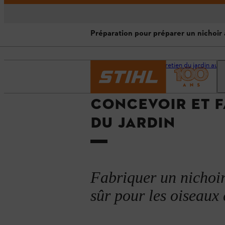
Préparation pour préparer un nichoir 
Ce que vous devez savoir avant d
Accueil
Conseils d'entretien du jardin au 
Préparation pour préparer un nic
CONCEVOIR ET F
Fabriquer un nichoir à oiseaux : 
DU JARDIN
Informations sur les nichoirs dans
Fabriquer un nichoir,
sûr pour les oiseaux q