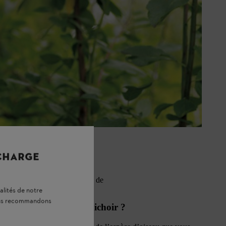
ières préféreront une entrée
 CHARGE
ir à moineaux, il est conseillé de
alités de notre
vous recommandons
 doit avoir l’entrée du nichoir ?