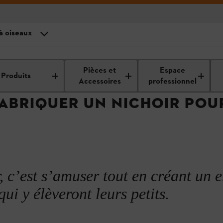
à oiseaux
e construire un nichoir
printemps
Idées de bricolage en bois
Décoration de jardin en bois
F
Pièces et
Espace
Produits
hoir à oiseaux
Accessoires
professionnel
ABRIQUER UN NICHOIR POUR
Instructions étape par étape
 les jardins
 c’est s’amuser tout en créant un e
ui y élèveront leurs petits.