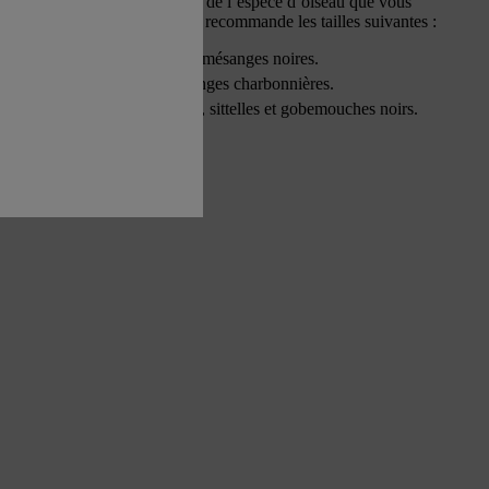
 du nichoir dépend de la taille de l’espèce d’oiseau que vous
tiliser votre nichoir. La RSPB recommande les tailles suivantes :
r les mésanges bleues et les mésanges noires.
r les passereaux et les mésanges charbonnières.
r les moineaux domestiques, sittelles et gobemouches noirs.