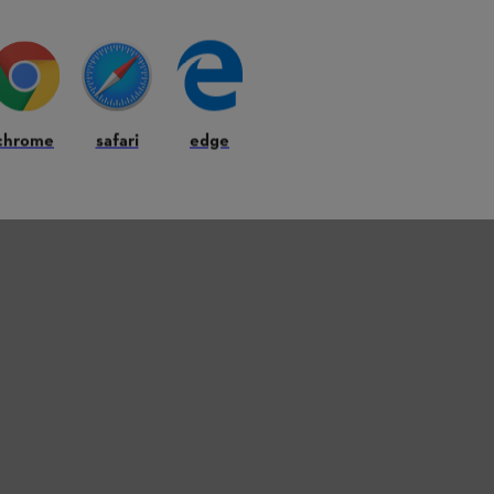
Le trou d’entrée
souhaitez voir u
25 mm pou
28 mm pou
32 mm pou
chrome
safari
edge