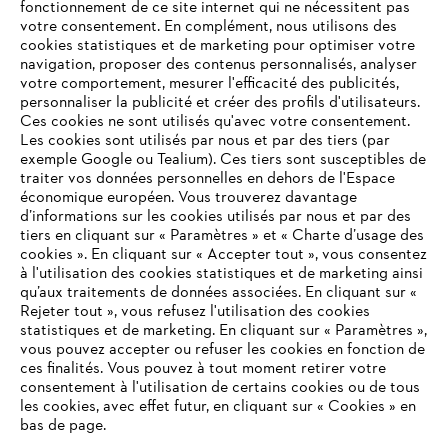
fonctionnement de ce site internet qui ne nécessitent pas
votre consentement. En complément, nous utilisons des
cookies statistiques et de marketing pour optimiser votre
navigation, proposer des contenus personnalisés, analyser
Questions / Réponses
votre comportement, mesurer l'efficacité des publicités,
personnaliser la publicité et créer des profils d'utilisateurs.
Ces cookies ne sont utilisés qu'avec votre consentement.
Les cookies sont utilisés par nous et par des tiers (par
Service
exemple Google ou Tealium). Ces tiers sont susceptibles de
traiter vos données personnelles en dehors de l'Espace
économique européen. Vous trouverez davantage
d’informations sur les cookies utilisés par nous et par des
tiers en cliquant sur « Paramètres » et « Charte d’usage des
cookies ». En cliquant sur « Accepter tout », vous consentez
Conditions Générales de Vente
à l'utilisation des cookies statistiques et de marketing ainsi
qu’aux traitements de données associées. En cliquant sur «
VOTRE NAVIGATEUR INTERNET
Rejeter tout », vous refusez l'utilisation des cookies
Politique de protection des données
N'EST PLUS PRIS EN CHARGE
statistiques et de marketing. En cliquant sur « Paramètres »,
vous pouvez accepter ou refuser les cookies en fonction de
Mentions légales
Cookies
ces finalités. Vous pouvez à tout moment retirer votre
consentement à l'utilisation de certains cookies ou de tous
Vous utilisez un navigateur Internet que nous ne prenons plus
Conditions de garantie
Informations juridiques
les cookies, avec effet futur, en cliquant sur « Cookies » en
en charge, et certaines fonctionnalités de notre site ne
bas de page.
peuvent fonctionner correctement. Pour une utilisation