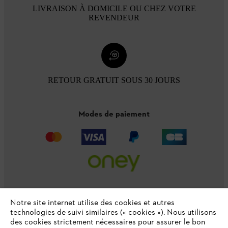
LIVRAISON À DOMICILE OU CHEZ VOTRE
REVENDEUR
RETOUR GRATUIT SOUS 30 JOURS
Modes de paiement
Notre site internet utilise des cookies et autres
technologies de suivi similaires (« cookies »). Nous utilisons
L'Entreprise
des cookies strictement nécessaires pour assurer le bon