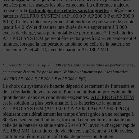
pensées pour les usages les plus exigeants. La différence majeure
repose sur la
technologie des cellules sans languettes
intégrée aux
batteries ALLPRO SYSTEM (AP 100.0 P, AP 200.0 P et AP 300.0
P(C)). Cette architecture permet d’atteindre une puissance de pointe
jusqu’à 4,0 kW et d’assurer une durée de vie supérieure à 3 000
cycles de charge, sans perte notable de performance*. Les batteries
ALLPRO SYSTEM peuvent être rechargées à 80 % en seulement 9
minutes, lorsque la température ambiante ou celle de la batterie se
situe entre 25 et 40 °C, avec le chargeur AL 1802 MO.
* C
ycles de charge : Jusqu'à 3 000 cycles sans perte notable de performances ;
peut encore être utilisé par la suite. Valable uniquement pour les batteries
ALLPRO AP 100.0 P, AP 200.0 P et AP 300.0 P(C).
Le choix du système de batterie dépend directement de l’intensité et
de la régularité de vos travaux. Pour une utilisation professionnelle
quotidienne, dans des conditions exigeantes,
ALLPRO SYSTEM
est la solution la plus performante. Les batteries de la gamme
ALLPRO SYSTEM (AP 100.0 P, AP 200.0 P et AP 300.0 P(C))
réduisent considérablement les temps d’arrêt grâce à une recharge à
80 % en seulement 9 minutes, lorsque la température ambiante ou
celle de la batterie se situe entre 25 et 40 °C, avec le chargeur rapide
AL 1802 MO. Leur durée de vie élevée, supérieure à 3 000 cycles,
contribue à réduire votre coût total de possession, tout en