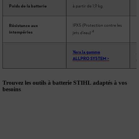
Poids de la batterie
à partir de 1,9 kg
e
IPX5 (Protection contre les
Résistance aux
I
4
intempéries
p
jets d’eau)
Vers la gamme
V
ALLPRO SYSTEM >
A
Trouvez les outils à batterie STIHL adaptés à vos
besoins