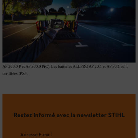
supérieure et durable
1 Comparaison avec les modèles AP 300.0 P(C) et AP 300 S.
2 Temps de charge à des températures ambiantes et de batterie comprises entre
25 et 40 °C, en combinaison avec l'AL 1802 MO. Valable pour les batteries
ALLPRO AP 100.0 P, AP 200.0 P et AP 300.0 P(C).
3 Cycles de charge : Jusqu'à 3 000 cycles sans perte notable de performances ;
peut encore être utilisé par la suite. Valable uniquement pour les batteries
ALLPRO AP 100.0 P, AP 200.0 P et AP 300.0 P(C).
4 La protection IPX5 s'applique uniquement aux batteries ALLPRO AP 100.0 P,
AP 200.0 P et AP 300.0 P(C). Les batteries ALLPRO AP 20.1 et AP 30.1 sont
certifiées IPX4.
Restez informé avec la newsletter STIHL
Adresse E-mail