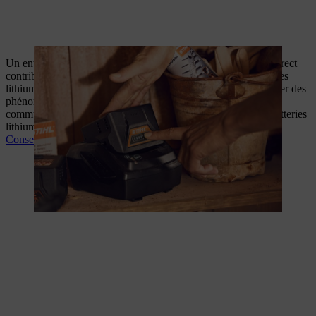
Un entretien adapté, une recharge maîtrisée et un stockage correct
contribuent directement à prolonger la durée de vie des batteries
lithium‑ion. Ces bonnes pratiques permettent également d’éviter des
phénomènes souvent mal compris, comme ce que l’on appelle
communément l’« effet mémoire », qui ne concerne pas les batteries
lithium‑ion modernes.
Conseils d'entretien de la batterie