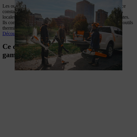
Les outils à batterie professionnels STIHL offrent une puissance
constante, un poids réduit et un fonctionnement sans émissions
locales, même dans les conditions d’utilisation les plus exigeantes.
Ils constituent ainsi une alternative performante et durable aux outils
thermiques, tout en améliorant le confort de travail.
Découvrez les avantages des batteries
Ce que les professionnels pensent des
gammes à batterie STIHL