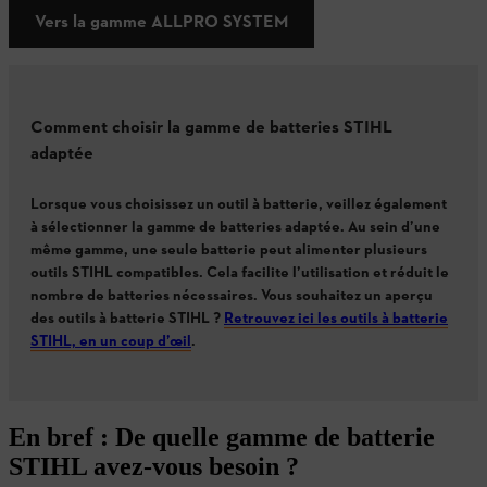
Vers la gamme ALLPRO SYSTEM
Comment choisir la gamme de batteries STIHL
adaptée
Lorsque vous choisissez un outil à batterie, veillez également
à sélectionner la gamme de batteries adaptée. Au sein d’une
même gamme, une seule batterie peut alimenter plusieurs
outils STIHL compatibles. Cela facilite l’utilisation et réduit le
nombre de batteries nécessaires.
Vous souhaitez un aperçu
des outils à batterie STIHL ?
Retrouvez ici les outils à batterie
STIHL, en un coup d’œil
.
En bref : De quelle gamme de batterie
STIHL avez-vous besoin ?