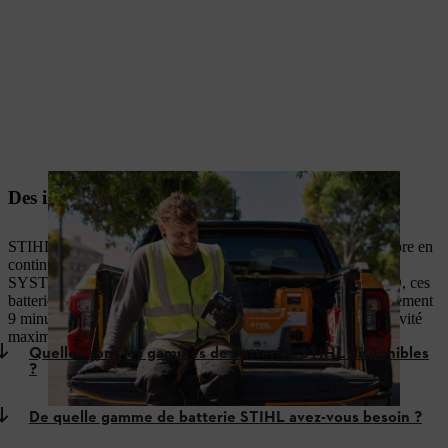
Des innovations issues de l'expérience
STIHL connaît les exigences du travail professionnel et améliore en
continu ses outils à batterie, notamment avec le ALLPRO
SYSTEM. Associées au chargeur rapide STIHL AL 1802 MO, ces
batteries haute performance atteignent 80 % de charge en seulement
9 minutes², offrant une disponibilité immédiate et une productivité
maximale sur le terrain.
Quelles sont les gammes de batteries STIHL disponibles
?
De quelle gamme de batterie STIHL avez-vous besoin ?