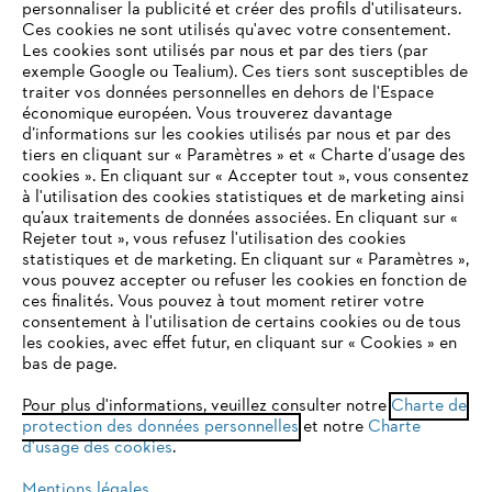
personnaliser la publicité et créer des profils d'utilisateurs.
L'Entreprise
Ces cookies ne sont utilisés qu'avec votre consentement.
Les cookies sont utilisés par nous et par des tiers (par
exemple Google ou Tealium). Ces tiers sont susceptibles de
traiter vos données personnelles en dehors de l'Espace
économique européen. Vous trouverez davantage
Questions / Réponses
d’informations sur les cookies utilisés par nous et par des
tiers en cliquant sur « Paramètres » et « Charte d’usage des
cookies ». En cliquant sur « Accepter tout », vous consentez
à l'utilisation des cookies statistiques et de marketing ainsi
Service
qu’aux traitements de données associées. En cliquant sur «
VOTRE NAVIGATEUR INTERNET
Rejeter tout », vous refusez l'utilisation des cookies
N'EST PLUS PRIS EN CHARGE
statistiques et de marketing. En cliquant sur « Paramètres »,
vous pouvez accepter ou refuser les cookies en fonction de
ces finalités. Vous pouvez à tout moment retirer votre
consentement à l'utilisation de certains cookies ou de tous
Vous utilisez un navigateur Internet que nous ne prenons plus
Conditions Générales de Vente
les cookies, avec effet futur, en cliquant sur « Cookies » en
en charge, et certaines fonctionnalités de notre site ne
bas de page.
peuvent fonctionner correctement. Pour une utilisation
Politique de protection des données
optimale de notre site, nous vous recommandons de passer à
Pour plus d'informations, veuillez consulter notre
Charte de
protection des données personnelles
l'un des navigateurs suivants :
et notre
Charte
Mentions légales
Cookies
d'usage des cookies
.
Conditions de garantie
Informations juridiques
Mentions légales