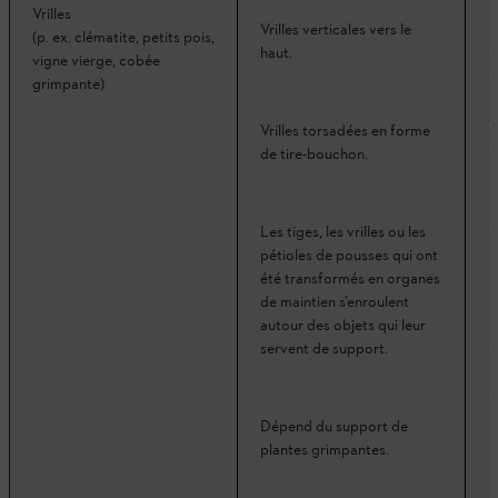
Vrilles
S
Vrilles verticales vers le
(p. ex. clématite, petits pois,
g
haut.
vigne vierge, cobée
d
grimpante)
p
t
Vrilles torsadées en forme
a
de tire-bouchon.
S
Les tiges, les vrilles ou les
m
pétioles de pousses qui ont
été transformés en organes
de maintien s’enroulent
B
autour des objets qui leur
c
servent de support.
L
v
s
Dépend du support de
plantes grimpantes.
S