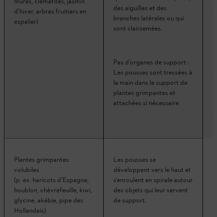
mûres, clématites, jasmin
a
des aiguilles et des
d’hiver, arbres fruitiers en
p
branches latérales ou qui
espalier)
sont clairsemées.
D
r
Pas d’organes de support :
o
Les pousses sont tressées à
s
la main dans le support de
plantes grimpantes et
attachées si nécessaire.
A
S
Plantes grimpantes
Les pousses se
d
volubiles
développent vers le haut et
(p. ex. haricots d’Espagne,
s’enroulent en spirale autour
houblon, chèvrefeuille, kiwi,
des objets qui leur servent
glycine, akébie, pipe des
de support.
L
Hollandais)
t