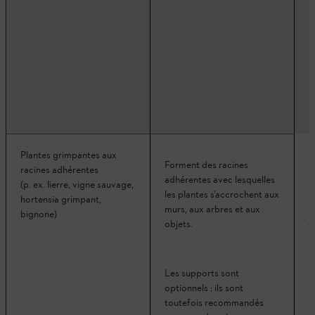
g
E
p
Plantes grimpantes aux
S
Forment des racines
racines adhérentes
e
adhérentes avec lesquelles
(p. ex. lierre, vigne sauvage,
les plantes s’accrochent aux
hortensia grimpant,
murs, aux arbres et aux
bignone)
objets.
T
Les supports sont
optionnels : ils sont
toutefois recommandés