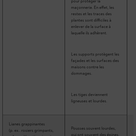
pour protéger la
maçonnerie. En effet, les
restes et les traces des
plantes sont difficiles à
enlever de la surface à
laquelle ils adhèrent.
Les supports protègent les
façades et les surfaces des
maisons contre les
dommages.
Les tiges deviennent
ligneuses et lourdes.
Lianes grappinantes
S
Pousses souvent lourdes,
(p. ex.. rosiers grimpants,
c
qui ont souvent des épines,