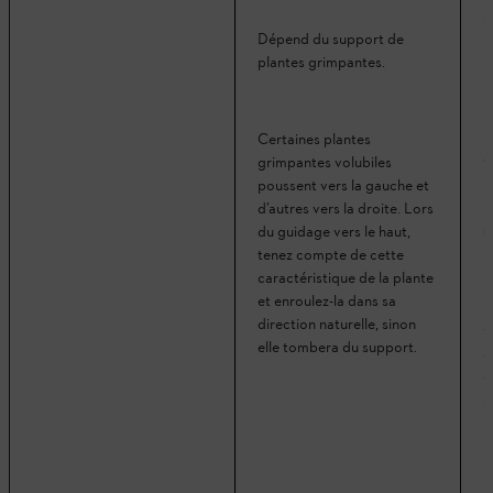
s
b
Dépend du support de
p
plantes grimpantes.
P
Certaines plantes
v
grimpantes volubiles
l
poussent vers la gauche et
b
d’autres vers la droite. Lors
o
du guidage vers le haut,
tenez compte de cette
caractéristique de la plante
et enroulez-la dans sa
P
direction naturelle, sinon
v
elle tombera du support.
c
e
s
n