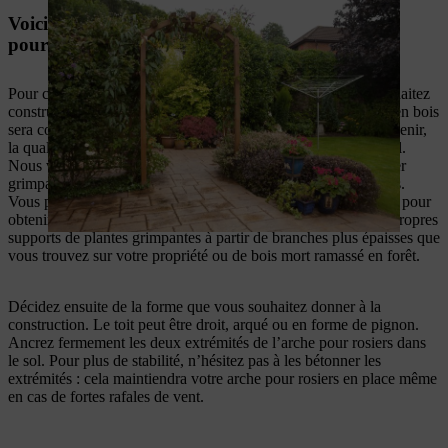
Voici comment construire vous-même une arche
pour rosiers
Pour commencer, choisissez le matériau dans lequel vous souhaitez
construire votre arche pour rosiers. Étant donné que le treillis en bois
sera complètement recouvert de végétation dans les années à venir,
la qualité et la robustesse du matériau jouent un rôle primordial.
Nous vous recommandons de fabriquer les supports pour rosier
grimpant de plus grande taille en bois résistant aux intempéries.
Vous pouvez également plier ou faire plier des fers d’armature pour
obtenir une structure stable. Vous pouvez aussi imaginer vos propres
supports de plantes grimpantes à partir de branches plus épaisses que
vous trouvez sur votre propriété ou de bois mort ramassé en forêt.
Décidez ensuite de la forme que vous souhaitez donner à la
construction. Le toit peut être droit, arqué ou en forme de pignon.
Ancrez fermement les deux extrémités de l’arche pour rosiers dans
le sol. Pour plus de stabilité, n’hésitez pas à les bétonner les
extrémités : cela maintiendra votre arche pour rosiers en place même
en cas de fortes rafales de vent.