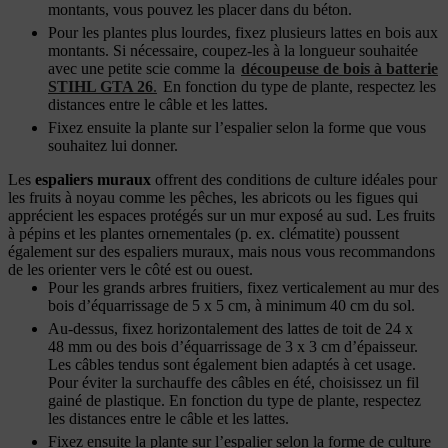
montants, vous pouvez les placer dans du béton.
Pour les plantes plus lourdes, fixez plusieurs lattes en bois aux
montants. Si nécessaire, coupez-les à la longueur souhaitée
avec une petite scie comme la
découpeuse de bois à batterie
STIHL GTA 26
.
En fonction du type de plante, respectez les
distances entre le câble et les lattes.
Fixez ensuite la plante sur l’espalier selon la forme que vous
souhaitez lui donner.
Les
espaliers muraux
offrent des conditions de culture idéales pour
les fruits à noyau comme les pêches, les abricots ou les figues qui
apprécient les espaces protégés sur un mur exposé au sud. Les fruits
à pépins et les plantes ornementales (p. ex. clématite) poussent
également sur des espaliers muraux, mais nous vous recommandons
de les orienter vers le côté est ou ouest.
Pour les grands arbres fruitiers, fixez verticalement au mur des
bois d’équarrissage de 5 x 5 cm, à minimum 40 cm du sol.
Au-dessus, fixez horizontalement des lattes de toit de 24 x
48 mm ou des bois d’équarrissage de 3 x 3 cm d’épaisseur.
Les câbles tendus sont également bien adaptés à cet usage.
Pour éviter la surchauffe des câbles en été, choisissez un fil
gainé de plastique. En fonction du type de plante, respectez
les distances entre le câble et les lattes.
Fixez ensuite la plante sur l’espalier selon la forme de culture