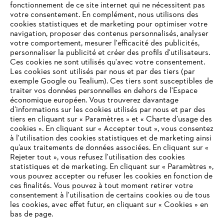
fonctionnement de ce site internet qui ne nécessitent pas
votre consentement. En complément, nous utilisons des
cookies statistiques et de marketing pour optimiser votre
navigation, proposer des contenus personnalisés, analyser
votre comportement, mesurer l'efficacité des publicités,
personnaliser la publicité et créer des profils d'utilisateurs.
Ces cookies ne sont utilisés qu'avec votre consentement.
Les cookies sont utilisés par nous et par des tiers (par
L'Entreprise
exemple Google ou Tealium). Ces tiers sont susceptibles de
traiter vos données personnelles en dehors de l'Espace
économique européen. Vous trouverez davantage
d’informations sur les cookies utilisés par nous et par des
Questions / Réponses
tiers en cliquant sur « Paramètres » et « Charte d’usage des
cookies ». En cliquant sur « Accepter tout », vous consentez
à l'utilisation des cookies statistiques et de marketing ainsi
qu’aux traitements de données associées. En cliquant sur «
VOTRE NAVIGATEUR INTERNET
Rejeter tout », vous refusez l'utilisation des cookies
Service
N'EST PLUS PRIS EN CHARGE
statistiques et de marketing. En cliquant sur « Paramètres »,
vous pouvez accepter ou refuser les cookies en fonction de
ces finalités. Vous pouvez à tout moment retirer votre
consentement à l'utilisation de certains cookies ou de tous
Vous utilisez un navigateur Internet que nous ne prenons plus
les cookies, avec effet futur, en cliquant sur « Cookies » en
en charge, et certaines fonctionnalités de notre site ne
bas de page.
Conditions Générales de Vente
peuvent fonctionner correctement. Pour une utilisation