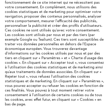
fonctionnement de ce site internet qui ne nécessitent pas
votre consentement. En complément, nous utilisons des
cookies statistiques et de marketing pour optimiser votre
navigation, proposer des contenus personnalisés, analyser
votre comportement, mesurer l'efficacité des publicités,
personnaliser la publicité et créer des profils d'utilisateurs.
Ces cookies ne sont utilisés qu'avec votre consentement.
Les cookies sont utilisés par nous et par des tiers (par
L'Entreprise
exemple Google ou Tealium). Ces tiers sont susceptibles de
traiter vos données personnelles en dehors de l'Espace
économique européen. Vous trouverez davantage
d’informations sur les cookies utilisés par nous et par des
Questions / Réponses
tiers en cliquant sur « Paramètres » et « Charte d’usage des
cookies ». En cliquant sur « Accepter tout », vous consentez
à l'utilisation des cookies statistiques et de marketing ainsi
qu’aux traitements de données associées. En cliquant sur «
VOTRE NAVIGATEUR INTERNET
Rejeter tout », vous refusez l'utilisation des cookies
Service
N'EST PLUS PRIS EN CHARGE
statistiques et de marketing. En cliquant sur « Paramètres »,
vous pouvez accepter ou refuser les cookies en fonction de
ces finalités. Vous pouvez à tout moment retirer votre
consentement à l'utilisation de certains cookies ou de tous
Vous utilisez un navigateur Internet que nous ne prenons plus
les cookies, avec effet futur, en cliquant sur « Cookies » en
en charge, et certaines fonctionnalités de notre site ne
bas de page.
Conditions Générales de Vente
peuvent fonctionner correctement. Pour une utilisation