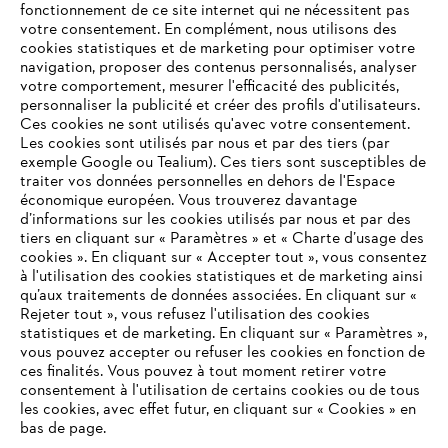
fonctionnement de ce site internet qui ne nécessitent pas
votre consentement. En complément, nous utilisons des
cookies statistiques et de marketing pour optimiser votre
navigation, proposer des contenus personnalisés, analyser
votre comportement, mesurer l'efficacité des publicités,
personnaliser la publicité et créer des profils d'utilisateurs.
Ces cookies ne sont utilisés qu'avec votre consentement.
Les cookies sont utilisés par nous et par des tiers (par
L'Entreprise
exemple Google ou Tealium). Ces tiers sont susceptibles de
traiter vos données personnelles en dehors de l'Espace
économique européen. Vous trouverez davantage
d’informations sur les cookies utilisés par nous et par des
Questions / Réponses
tiers en cliquant sur « Paramètres » et « Charte d’usage des
cookies ». En cliquant sur « Accepter tout », vous consentez
à l'utilisation des cookies statistiques et de marketing ainsi
qu’aux traitements de données associées. En cliquant sur «
VOTRE NAVIGATEUR INTERNET
Rejeter tout », vous refusez l'utilisation des cookies
Service
N'EST PLUS PRIS EN CHARGE
statistiques et de marketing. En cliquant sur « Paramètres »,
vous pouvez accepter ou refuser les cookies en fonction de
ces finalités. Vous pouvez à tout moment retirer votre
consentement à l'utilisation de certains cookies ou de tous
Vous utilisez un navigateur Internet que nous ne prenons plus
les cookies, avec effet futur, en cliquant sur « Cookies » en
en charge, et certaines fonctionnalités de notre site ne
bas de page.
Conditions Générales de Vente
peuvent fonctionner correctement. Pour une utilisation