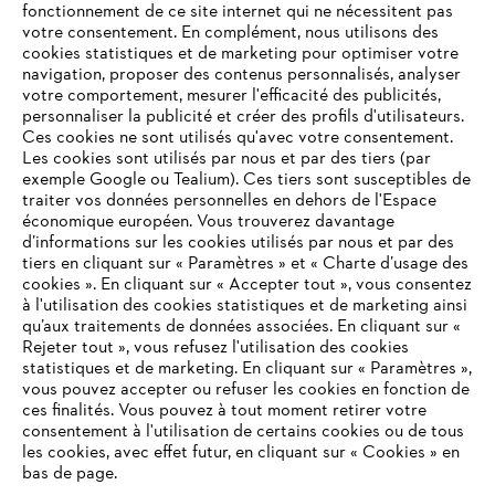
fonctionnement de ce site internet qui ne nécessitent pas
votre consentement. En complément, nous utilisons des
cookies statistiques et de marketing pour optimiser votre
navigation, proposer des contenus personnalisés, analyser
votre comportement, mesurer l'efficacité des publicités,
personnaliser la publicité et créer des profils d'utilisateurs.
Ces cookies ne sont utilisés qu'avec votre consentement.
Les cookies sont utilisés par nous et par des tiers (par
L'Entreprise
exemple Google ou Tealium). Ces tiers sont susceptibles de
traiter vos données personnelles en dehors de l'Espace
économique européen. Vous trouverez davantage
d’informations sur les cookies utilisés par nous et par des
Questions / Réponses
tiers en cliquant sur « Paramètres » et « Charte d’usage des
cookies ». En cliquant sur « Accepter tout », vous consentez
à l'utilisation des cookies statistiques et de marketing ainsi
qu’aux traitements de données associées. En cliquant sur «
VOTRE NAVIGATEUR INTERNET
Rejeter tout », vous refusez l'utilisation des cookies
Service
N'EST PLUS PRIS EN CHARGE
statistiques et de marketing. En cliquant sur « Paramètres »,
vous pouvez accepter ou refuser les cookies en fonction de
ces finalités. Vous pouvez à tout moment retirer votre
consentement à l'utilisation de certains cookies ou de tous
Vous utilisez un navigateur Internet que nous ne prenons plus
les cookies, avec effet futur, en cliquant sur « Cookies » en
en charge, et certaines fonctionnalités de notre site ne
bas de page.
Conditions Générales de Vente
peuvent fonctionner correctement. Pour une utilisation