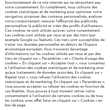
fonctionnement de ce site internet qui ne nécessitent pas
votre consentement. En complément, nous utilisons des
cookies statistiques et de marketing pour optimiser votre
navigation, proposer des contenus personnalisés, analyser
votre comportement, mesurer l'efficacité des publicités,
personnaliser la publicité et créer des profils d'utilisateurs.
Ces cookies ne sont utilisés qu'avec votre consentement.
Les cookies sont utilisés par nous et par des tiers (par
L'Entreprise
exemple Google ou Tealium). Ces tiers sont susceptibles de
traiter vos données personnelles en dehors de l'Espace
économique européen. Vous trouverez davantage
d’informations sur les cookies utilisés par nous et par des
Questions / Réponses
tiers en cliquant sur « Paramètres » et « Charte d’usage des
cookies ». En cliquant sur « Accepter tout », vous consentez
à l'utilisation des cookies statistiques et de marketing ainsi
qu’aux traitements de données associées. En cliquant sur «
VOTRE NAVIGATEUR INTERNET
Rejeter tout », vous refusez l'utilisation des cookies
Service
N'EST PLUS PRIS EN CHARGE
statistiques et de marketing. En cliquant sur « Paramètres »,
vous pouvez accepter ou refuser les cookies en fonction de
ces finalités. Vous pouvez à tout moment retirer votre
consentement à l'utilisation de certains cookies ou de tous
Vous utilisez un navigateur Internet que nous ne prenons plus
les cookies, avec effet futur, en cliquant sur « Cookies » en
en charge, et certaines fonctionnalités de notre site ne
bas de page.
Conditions Générales de Vente
peuvent fonctionner correctement. Pour une utilisation