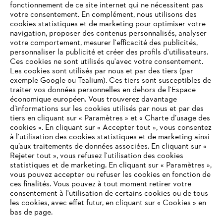
fonctionnement de ce site internet qui ne nécessitent pas
votre consentement. En complément, nous utilisons des
cookies statistiques et de marketing pour optimiser votre
navigation, proposer des contenus personnalisés, analyser
votre comportement, mesurer l'efficacité des publicités,
personnaliser la publicité et créer des profils d'utilisateurs.
Ces cookies ne sont utilisés qu'avec votre consentement.
Les cookies sont utilisés par nous et par des tiers (par
L'Entreprise
exemple Google ou Tealium). Ces tiers sont susceptibles de
traiter vos données personnelles en dehors de l'Espace
économique européen. Vous trouverez davantage
d’informations sur les cookies utilisés par nous et par des
Questions / Réponses
tiers en cliquant sur « Paramètres » et « Charte d’usage des
cookies ». En cliquant sur « Accepter tout », vous consentez
à l'utilisation des cookies statistiques et de marketing ainsi
qu’aux traitements de données associées. En cliquant sur «
VOTRE NAVIGATEUR INTERNET
Rejeter tout », vous refusez l'utilisation des cookies
Service
N'EST PLUS PRIS EN CHARGE
statistiques et de marketing. En cliquant sur « Paramètres »,
vous pouvez accepter ou refuser les cookies en fonction de
ces finalités. Vous pouvez à tout moment retirer votre
consentement à l'utilisation de certains cookies ou de tous
Vous utilisez un navigateur Internet que nous ne prenons plus
les cookies, avec effet futur, en cliquant sur « Cookies » en
en charge, et certaines fonctionnalités de notre site ne
bas de page.
Conditions Générales de Vente
peuvent fonctionner correctement. Pour une utilisation