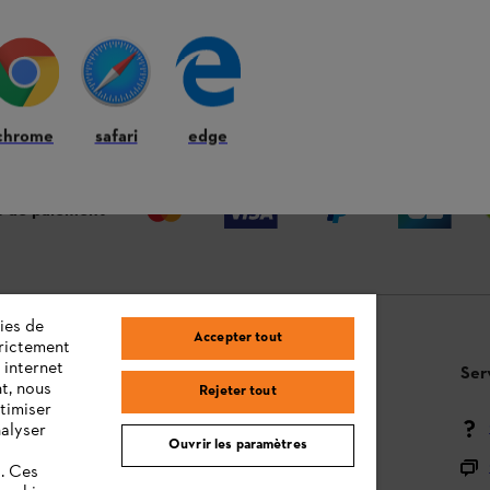
 ANS
LIVRAISON À DOMICILE OU CHEZ
RE
VOTRE REVENDEUR
chrome
safari
edge
 de paiement
ies de
Accepter tout
trictement
 internet
Questions / Réponses
Ser
t, nous
Rejeter tout
timiser
Moyens de paiement
nalyser
Ouvrir les paramètres
Livraison
s. Ces