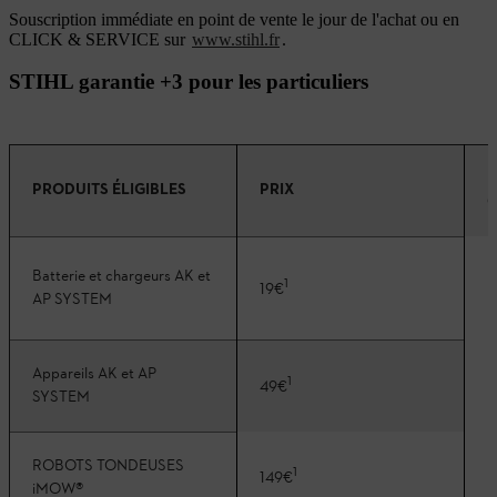
Souscription immédiate en point de vente le jour de l'achat ou en
CLICK & SERVICE sur
www.stihl.fr
.
STIHL garantie +3 pour les particuliers
D
PRODUITS ÉLIGIBLES
PRIX
G
Batterie et chargeurs AK et
1
19€
AP SYSTEM
Appareils AK et AP
1
49€
SYSTEM
ROBOTS TONDEUSES
1
149€
iMOW®