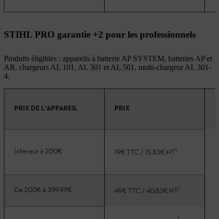
STIHL PRO garantie +2 pour les professionnels
Produits éligibles : appareils à batterie AP SYSTEM, batteries AP et
AR, chargeurs AL 101, AL 301 et AL 501, multi-chargeur AL 301-
4.
D
PRIX DE L'APPAREIL
PRIX
G
1
Inférieur à 200€
19€ TTC / 15,83€ HT
1
De 200€ à 399,99€
49€ TTC / 40,83€ HT