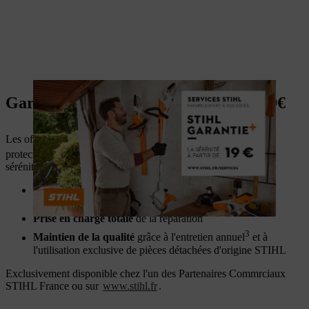
Garantie + : La sérénité à partir de 19€
Les offres d'extension de garantie STIHL vous offrent une
2
protection prolongée jusqu'à 5 ans
pour plus de sécurité et de
sérénité. Pour vous, cela signifie :
Echange des pièces en cas de défaut
ou remplacement
gratuit
si la machine n'est pas réparable
Prise en charge totale
de la réparation
3
Maintien de la qualité
grâce à l'entretien annuel
et à
l'utilisation exclusive de pièces détachées d'origine STIHL
Exclusivement disponible chez l'un des Partenaires Commrciaux
STIHL France ou sur
www.stihl.fr
.