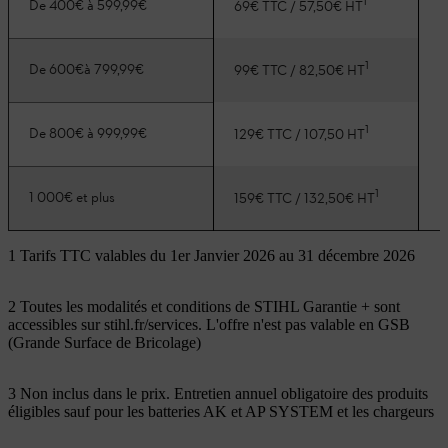
1
De 400€ à 599,99€
69€ TTC / 57,50€ HT
1
De 600€à 799,99€
99€ TTC / 82,50€ HT
1
De 800€ à 999,99€
129€ TTC / 107,50 HT
1
1 000€ et plus
159€ TTC / 132,50€ HT
1 Tarifs TTC valables du 1er Janvier 2026 au 31 décembre 2026
2 Toutes les modalités et conditions de STIHL Garantie + sont
accessibles sur stihl.fr/services. L'offre n'est pas valable en GSB
(Grande Surface de Bricolage)
3 Non inclus dans le prix. Entretien annuel obligatoire des produits
éligibles sauf pour les batteries AK et AP SYSTEM et les chargeurs