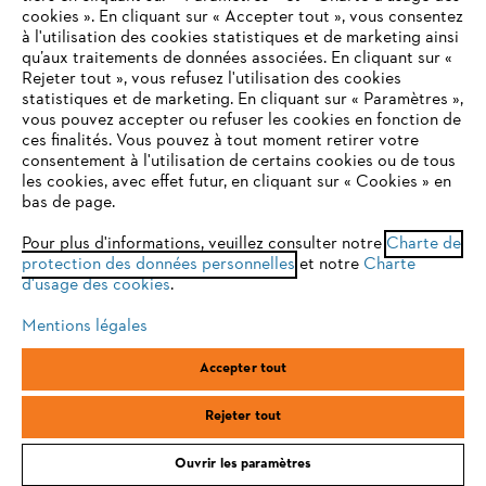
cookies ». En cliquant sur « Accepter tout », vous consentez
à l'utilisation des cookies statistiques et de marketing ainsi
Service
qu’aux traitements de données associées. En cliquant sur «
VOTRE NAVIGATEUR INTERNET
Rejeter tout », vous refusez l'utilisation des cookies
N'EST PLUS PRIS EN CHARGE
statistiques et de marketing. En cliquant sur « Paramètres »,
vous pouvez accepter ou refuser les cookies en fonction de
ces finalités. Vous pouvez à tout moment retirer votre
consentement à l'utilisation de certains cookies ou de tous
Vous utilisez un navigateur Internet que nous ne prenons plus
Conditions Générales de Vente
les cookies, avec effet futur, en cliquant sur « Cookies » en
en charge, et certaines fonctionnalités de notre site ne
bas de page.
peuvent fonctionner correctement. Pour une utilisation
Politique de protection des données
optimale de notre site, nous vous recommandons de passer à
Pour plus d'informations, veuillez consulter notre
Charte de
protection des données personnelles
l'un des navigateurs suivants :
et notre
Charte
Mentions légales
Cookies
d'usage des cookies
.
Conditions de garantie
Informations juridiques
Mentions légales
firefox
chrome
Accepter tout
ANDREAS STIHL SAS, 1 rue des Epinettes, ZI Nord de Torcy, 77200
safari
edge
Torcy, France
Rejeter tout
Ouvrir les paramètres