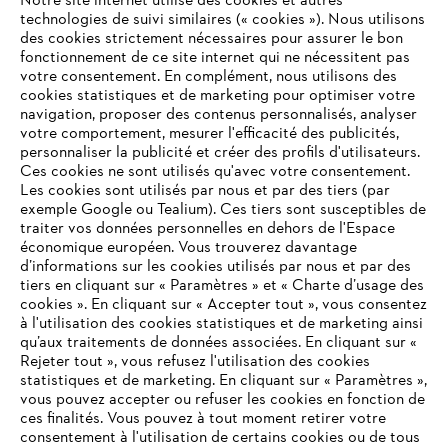
Notre site internet utilise des cookies et autres
technologies de suivi similaires (« cookies »). Nous utilisons
des cookies strictement nécessaires pour assurer le bon
fonctionnement de ce site internet qui ne nécessitent pas
votre consentement. En complément, nous utilisons des
cookies statistiques et de marketing pour optimiser votre
navigation, proposer des contenus personnalisés, analyser
votre comportement, mesurer l'efficacité des publicités,
personnaliser la publicité et créer des profils d'utilisateurs.
L'Entreprise
Ces cookies ne sont utilisés qu'avec votre consentement.
Les cookies sont utilisés par nous et par des tiers (par
exemple Google ou Tealium). Ces tiers sont susceptibles de
traiter vos données personnelles en dehors de l'Espace
économique européen. Vous trouverez davantage
Questions / Réponses
d’informations sur les cookies utilisés par nous et par des
tiers en cliquant sur « Paramètres » et « Charte d’usage des
cookies ». En cliquant sur « Accepter tout », vous consentez
à l'utilisation des cookies statistiques et de marketing ainsi
Service
qu’aux traitements de données associées. En cliquant sur «
VOTRE NAVIGATEUR INTERNET
Rejeter tout », vous refusez l'utilisation des cookies
N'EST PLUS PRIS EN CHARGE
statistiques et de marketing. En cliquant sur « Paramètres »,
vous pouvez accepter ou refuser les cookies en fonction de
ces finalités. Vous pouvez à tout moment retirer votre
consentement à l'utilisation de certains cookies ou de tous
Vous utilisez un navigateur Internet que nous ne prenons plus