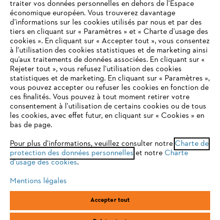
traiter vos données personnelles en dehors de l'Espace
économique européen. Vous trouverez davantage
Questions / Réponses
d’informations sur les cookies utilisés par nous et par des
tiers en cliquant sur « Paramètres » et « Charte d’usage des
cookies ». En cliquant sur « Accepter tout », vous consentez
à l'utilisation des cookies statistiques et de marketing ainsi
Service
qu’aux traitements de données associées. En cliquant sur «
VOTRE NAVIGATEUR INTERNET
Rejeter tout », vous refusez l'utilisation des cookies
N'EST PLUS PRIS EN CHARGE
statistiques et de marketing. En cliquant sur « Paramètres »,
vous pouvez accepter ou refuser les cookies en fonction de
ces finalités. Vous pouvez à tout moment retirer votre
consentement à l'utilisation de certains cookies ou de tous
Vous utilisez un navigateur Internet que nous ne prenons plus
les cookies, avec effet futur, en cliquant sur « Cookies » en
Conditions Générales de Vente
en charge, et certaines fonctionnalités de notre site ne
bas de page.
peuvent fonctionner correctement. Pour une utilisation
Politique de protection des données
optimale de notre site, nous vous recommandons de passer à
Pour plus d'informations, veuillez consulter notre
Charte de
protection des données personnelles
l'un des navigateurs suivants :
et notre
Charte
Mentions légales
Cookies
d'usage des cookies
.
Conditions de garantie
Informations juridiques
Mentions légales
firefox
chrome
Accepter tout
ANDREAS STIHL SAS, 1 rue des Epinettes, ZI Nord de Torcy, 77200
safari
edge