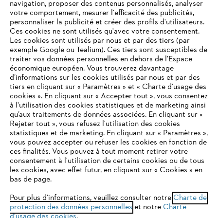
navigation, proposer des contenus personnalisés, analyser
votre comportement, mesurer l'efficacité des publicités,
personnaliser la publicité et créer des profils d'utilisateurs.
L'Entreprise
Ces cookies ne sont utilisés qu'avec votre consentement.
Les cookies sont utilisés par nous et par des tiers (par
exemple Google ou Tealium). Ces tiers sont susceptibles de
traiter vos données personnelles en dehors de l'Espace
économique européen. Vous trouverez davantage
Questions / Réponses
d’informations sur les cookies utilisés par nous et par des
tiers en cliquant sur « Paramètres » et « Charte d’usage des
cookies ». En cliquant sur « Accepter tout », vous consentez
à l'utilisation des cookies statistiques et de marketing ainsi
Service
qu’aux traitements de données associées. En cliquant sur «
VOTRE NAVIGATEUR INTERNET
Rejeter tout », vous refusez l'utilisation des cookies
N'EST PLUS PRIS EN CHARGE
statistiques et de marketing. En cliquant sur « Paramètres »,
vous pouvez accepter ou refuser les cookies en fonction de
ces finalités. Vous pouvez à tout moment retirer votre
consentement à l'utilisation de certains cookies ou de tous
Vous utilisez un navigateur Internet que nous ne prenons plus
Conditions Générales de Vente
les cookies, avec effet futur, en cliquant sur « Cookies » en
en charge, et certaines fonctionnalités de notre site ne
bas de page.
peuvent fonctionner correctement. Pour une utilisation
Politique de protection des données
optimale de notre site, nous vous recommandons de passer à
Pour plus d'informations, veuillez consulter notre
Charte de
protection des données personnelles
l'un des navigateurs suivants :
et notre
Charte
Mentions légales
Cookies
d'usage des cookies
.