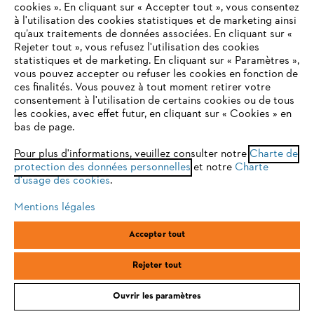
cookies ». En cliquant sur « Accepter tout », vous consentez
à l'utilisation des cookies statistiques et de marketing ainsi
20
SUR
39
PRODUITS
qu’aux traitements de données associées. En cliquant sur «
VOTRE NAVIGATEUR INTERNET
Rejeter tout », vous refusez l'utilisation des cookies
Afficher plus de produits
N'EST PLUS PRIS EN CHARGE
statistiques et de marketing. En cliquant sur « Paramètres »,
vous pouvez accepter ou refuser les cookies en fonction de
ces finalités. Vous pouvez à tout moment retirer votre
consentement à l'utilisation de certains cookies ou de tous
Vous utilisez un navigateur Internet que nous ne prenons plus
les cookies, avec effet futur, en cliquant sur « Cookies » en
en charge, et certaines fonctionnalités de notre site ne
bas de page.
peuvent fonctionner correctement. Pour une utilisation
optimale de notre site, nous vous recommandons de passer à
Pour plus d'informations, veuillez consulter notre
Charte de
Accessoires et produits complémentaires
protection des données personnelles
l'un des navigateurs suivants :
et notre
Charte
d'usage des cookies
.
Mentions légales
firefox
chrome
Accepter tout
safari
edge
Rejeter tout
Ouvrir les paramètres