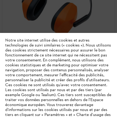
Notre site internet utilise des cookies et autres
technologies de suivi similaires (« cookies »). Nous utilisons
des cookies strictement nécessaires pour assurer le bon
fonctionnement de ce site internet qui ne nécessitent pas
votre consentement. En complément, nous utilisons des
Protège-oreilles CONCEPT
cookies statistiques et de marketing pour optimiser votre
navigation, proposer des contenus personnalisés, analyser
Protection du visage et auditive
votre comportement, mesurer l'efficacité des publicités,
personnaliser la publicité et créer des profils d'utilisateurs.
Réglable avec des coussins moelleux pour un confort de port
Ces cookies ne sont utilisés qu'avec votre consentement.
agréable
Les cookies sont utilisés par nous et par des tiers (par
En stock
exemple Google ou Tealium). Ces tiers sont susceptibles de
traiter vos données personnelles en dehors de l'Espace
18,90 €
économique européen. Vous trouverez davantage
Comparer
d’informations sur les cookies utilisés par nous et par des
tiers en cliquant sur « Paramètres » et « Charte d’usage des