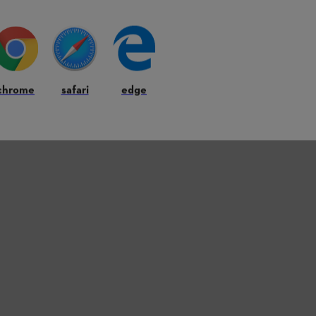
chrome
safari
edge