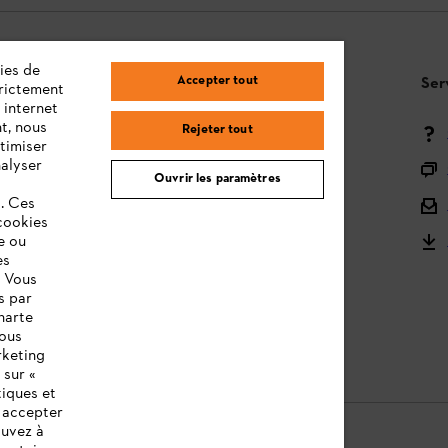
ies de
Accepter tout
Questions / Réponses
Ser
trictement
 internet
t, nous
Rejeter tout
Moyens de paiement
timiser
nalyser
Livraison
Ouvrir les paramètres
s. Ces
Droit de rétractation et retour
cookies
e ou
Réclamations & Garantie
es
STIHL Orange Deals
. Vous
s par
STIHL notices d'utilisation
harte
vous
rketing
 sur «
tiques et
z accepter
ouvez à