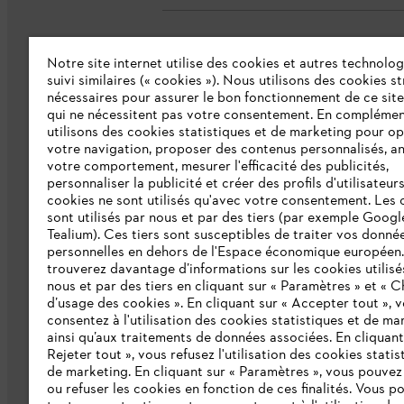
Notre site internet utilise des cookies et autres technolog
L'Entreprise
suivi similaires (« cookies »). Nous utilisons des cookies s
nécessaires pour assurer le bon fonctionnement de ce site
qui ne nécessitent pas votre consentement. En complémen
Collections STIHL
utilisons des cookies statistiques et de marketing pour op
votre navigation, proposer des contenus personnalisés, a
Qui sommes-nous ?
votre comportement, mesurer l'efficacité des publicités,
personnaliser la publicité et créer des profils d'utilisateur
Presse
cookies ne sont utilisés qu'avec votre consentement. Les 
sont utilisés par nous et par des tiers (par exemple Googl
Ligne Intégrité STIHL
Tealium). Ces tiers sont susceptibles de traiter vos donné
Programme partenaire STIHL
personnelles en dehors de l'Espace économique européen
trouverez davantage d’informations sur les cookies utilisé
nous et par des tiers en cliquant sur « Paramètres » et « C
Déclaration d'accessibilité
d’usage des cookies ». En cliquant sur « Accepter tout », 
consentez à l'utilisation des cookies statistiques et de ma
ainsi qu’aux traitements de données associées. En cliquant
Rejeter tout », vous refusez l'utilisation des cookies statis
de marketing. En cliquant sur « Paramètres », vous pouve
ou refuser les cookies en fonction de ces finalités. Vous p