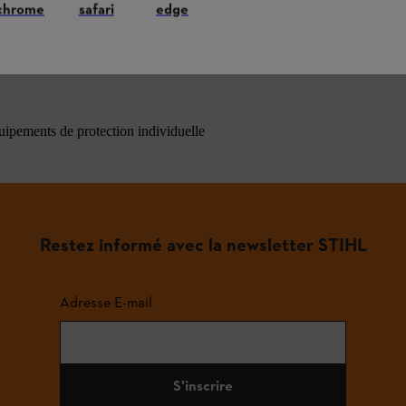
chrome
safari
edge
ons les plus fréquemment posées
quipements de protection individuelle
Restez informé avec la newsletter STIHL
Adresse E-mail
S'inscrire