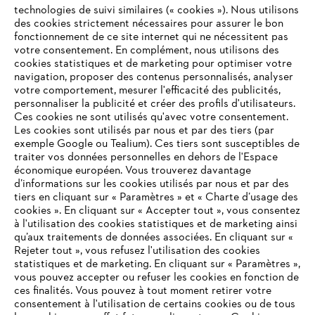
technologies de suivi similaires (« cookies »). Nous utilisons
des cookies strictement nécessaires pour assurer le bon
fonctionnement de ce site internet qui ne nécessitent pas
votre consentement. En complément, nous utilisons des
cookies statistiques et de marketing pour optimiser votre
navigation, proposer des contenus personnalisés, analyser
votre comportement, mesurer l'efficacité des publicités,
personnaliser la publicité et créer des profils d'utilisateurs.
L'Entreprise
Ces cookies ne sont utilisés qu'avec votre consentement.
Les cookies sont utilisés par nous et par des tiers (par
exemple Google ou Tealium). Ces tiers sont susceptibles de
traiter vos données personnelles en dehors de l'Espace
économique européen. Vous trouverez davantage
Questions / Réponses
d’informations sur les cookies utilisés par nous et par des
tiers en cliquant sur « Paramètres » et « Charte d’usage des
cookies ». En cliquant sur « Accepter tout », vous consentez
à l'utilisation des cookies statistiques et de marketing ainsi
Service
qu’aux traitements de données associées. En cliquant sur «
VOTRE NAVIGATEUR INTERNET
Rejeter tout », vous refusez l'utilisation des cookies
N'EST PLUS PRIS EN CHARGE
statistiques et de marketing. En cliquant sur « Paramètres »,
vous pouvez accepter ou refuser les cookies en fonction de
ces finalités. Vous pouvez à tout moment retirer votre
consentement à l'utilisation de certains cookies ou de tous
Vous utilisez un navigateur Internet que nous ne prenons plus