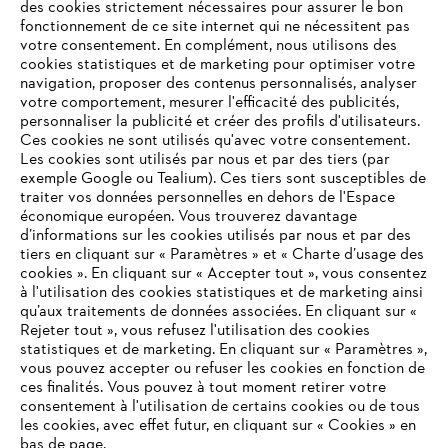
des cookies strictement nécessaires pour assurer le bon
fonctionnement de ce site internet qui ne nécessitent pas
votre consentement. En complément, nous utilisons des
cookies statistiques et de marketing pour optimiser votre
navigation, proposer des contenus personnalisés, analyser
votre comportement, mesurer l'efficacité des publicités,
personnaliser la publicité et créer des profils d'utilisateurs.
L'Entreprise
Ces cookies ne sont utilisés qu'avec votre consentement.
Les cookies sont utilisés par nous et par des tiers (par
exemple Google ou Tealium). Ces tiers sont susceptibles de
traiter vos données personnelles en dehors de l'Espace
économique européen. Vous trouverez davantage
Questions / Réponses
d’informations sur les cookies utilisés par nous et par des
tiers en cliquant sur « Paramètres » et « Charte d’usage des
cookies ». En cliquant sur « Accepter tout », vous consentez
à l'utilisation des cookies statistiques et de marketing ainsi
Service
qu’aux traitements de données associées. En cliquant sur «
VOTRE NAVIGATEUR INTERNET
Rejeter tout », vous refusez l'utilisation des cookies
N'EST PLUS PRIS EN CHARGE
statistiques et de marketing. En cliquant sur « Paramètres »,
vous pouvez accepter ou refuser les cookies en fonction de
ces finalités. Vous pouvez à tout moment retirer votre
consentement à l'utilisation de certains cookies ou de tous
Vous utilisez un navigateur Internet que nous ne prenons plus
Conditions Générales de Vente
les cookies, avec effet futur, en cliquant sur « Cookies » en
en charge, et certaines fonctionnalités de notre site ne
bas de page.