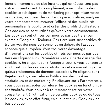
fonctionnement de ce site internet qui ne nécessitent pas
votre consentement. En complément, nous utilisons des
cookies statistiques et de marketing pour optimiser votre
navigation, proposer des contenus personnalisés, analyser
votre comportement, mesurer l'efficacité des publicités,
personnaliser la publicité et créer des profils d'utilisateurs.
L'Entreprise
Ces cookies ne sont utilisés qu'avec votre consentement.
Les cookies sont utilisés par nous et par des tiers (par
exemple Google ou Tealium). Ces tiers sont susceptibles de
traiter vos données personnelles en dehors de l'Espace
économique européen. Vous trouverez davantage
Questions / Réponses
d’informations sur les cookies utilisés par nous et par des
tiers en cliquant sur « Paramètres » et « Charte d’usage des
cookies ». En cliquant sur « Accepter tout », vous consentez
à l'utilisation des cookies statistiques et de marketing ainsi
Service
qu’aux traitements de données associées. En cliquant sur «
VOTRE NAVIGATEUR INTERNET
Rejeter tout », vous refusez l'utilisation des cookies
N'EST PLUS PRIS EN CHARGE
statistiques et de marketing. En cliquant sur « Paramètres »,
vous pouvez accepter ou refuser les cookies en fonction de
ces finalités. Vous pouvez à tout moment retirer votre
consentement à l'utilisation de certains cookies ou de tous
Vous utilisez un navigateur Internet que nous ne prenons plus
Conditions Générales de Vente
les cookies, avec effet futur, en cliquant sur « Cookies » en
en charge, et certaines fonctionnalités de notre site ne
bas de page.
peuvent fonctionner correctement. Pour une utilisation