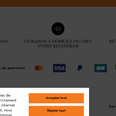
 ANS
LIVRAISON À DOMICILE OU CHEZ
RE
VOTRE REVENDEUR
 de paiement
ies de
Accepter tout
trictement
 internet
Questions / Réponses
Ser
t, nous
Rejeter tout
timiser