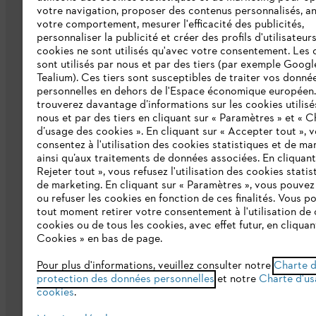
Collections STIHL
votre navigation, proposer des contenus personnalisés, a
votre comportement, mesurer l'efficacité des publicités,
Qui sommes-nous ?
personnaliser la publicité et créer des profils d'utilisateur
cookies ne sont utilisés qu'avec votre consentement. Les 
Presse
sont utilisés par nous et par des tiers (par exemple Googl
Tealium). Ces tiers sont susceptibles de traiter vos donné
Ligne Intégrité STIHL
personnelles en dehors de l'Espace économique européen
trouverez davantage d’informations sur les cookies utilisé
Programme partenaire STIHL
nous et par des tiers en cliquant sur « Paramètres » et « C
d’usage des cookies ». En cliquant sur « Accepter tout », 
consentez à l'utilisation des cookies statistiques et de ma
Déclaration d'accessibilité
ainsi qu’aux traitements de données associées. En cliquant
Rejeter tout », vous refusez l'utilisation des cookies statis
de marketing. En cliquant sur « Paramètres », vous pouve
ou refuser les cookies en fonction de ces finalités. Vous p
tout moment retirer votre consentement à l'utilisation de 
cookies ou de tous les cookies, avec effet futur, en cliquan
Cookies » en bas de page.
Conditions Générales de Vente
Politi
Pour plus d'informations, veuillez consulter notre
Charte 
protection des données personnelles
et notre
Charte d'us
cookies
.
Conditions de garantie
Informations ju