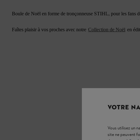
Boule de Noël en forme de tronçonneuse STIHL, pour les fans 
Faîtes plaisir à vos proches avec notre
Collection de Noël
en édit
VOTRE NA
Vous utilisez un 
site ne peuvent f