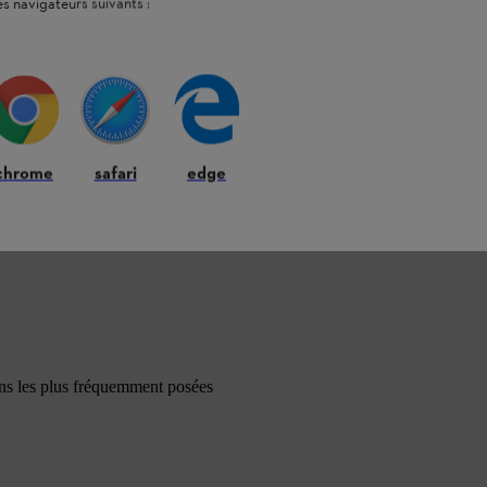
es navigateurs suivants :
chrome
safari
edge
ons les plus fréquemment posées