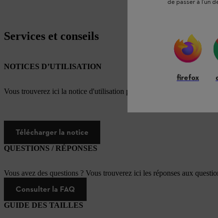
de passer à l'un d
Services et conseils
NOTICES D’UTILISATION
firefox
Vous trouverez ici la notice d'utilisation pour ce produit STIHL
Télécharger la notice
QUESTIONS / RÉPONSES
Vous avez des questions ? Vous trouverez ici les réponses aux questi
Consulter la FAQ
GUIDE DES TAILLES