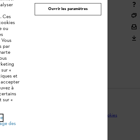
Moyens de paiement
nalyser
Ouvrir les paramètres
Livraison
s. Ces
cookies
Droit de rétractation et retour
e ou
es
Réclamations & Garantie
. Vous
s par
STIHL Orange Deals
harte
vous
STIHL notices d'utilisation
rketing
 sur «
tiques et
z accepter
ouvez à
certains
t sur «
que de protection des données
Mentions légales
Cookies
de
age des
ridiques