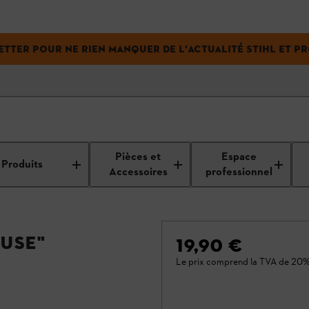
TTER POUR NE RIEN MANQUER DE L'ACTUALITÉ STIHL ET PRO
Pièces et
Espace
Produits
Accessoires
professionnel
use"
19,90 €
Le prix comprend la TVA de 20%