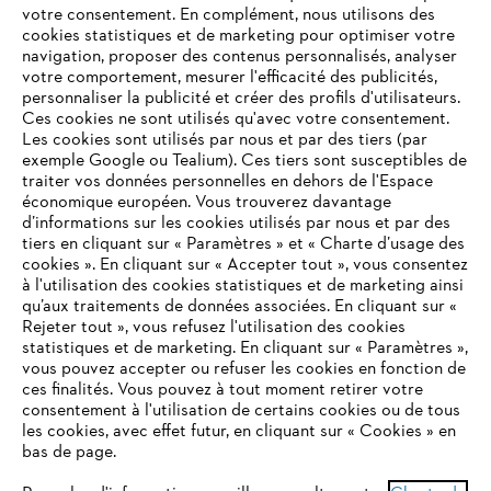
votre consentement. En complément, nous utilisons des
cookies statistiques et de marketing pour optimiser votre
navigation, proposer des contenus personnalisés, analyser
votre comportement, mesurer l'efficacité des publicités,
personnaliser la publicité et créer des profils d'utilisateurs.
L'Entreprise
Ces cookies ne sont utilisés qu'avec votre consentement.
Les cookies sont utilisés par nous et par des tiers (par
exemple Google ou Tealium). Ces tiers sont susceptibles de
traiter vos données personnelles en dehors de l'Espace
économique européen. Vous trouverez davantage
Questions / Réponses
d’informations sur les cookies utilisés par nous et par des
tiers en cliquant sur « Paramètres » et « Charte d’usage des
cookies ». En cliquant sur « Accepter tout », vous consentez
à l'utilisation des cookies statistiques et de marketing ainsi
Service
qu’aux traitements de données associées. En cliquant sur «
VOTRE NAVIGATEUR INTERNET
Rejeter tout », vous refusez l'utilisation des cookies
N'EST PLUS PRIS EN CHARGE
statistiques et de marketing. En cliquant sur « Paramètres »,
vous pouvez accepter ou refuser les cookies en fonction de
ces finalités. Vous pouvez à tout moment retirer votre
consentement à l'utilisation de certains cookies ou de tous
Vous utilisez un navigateur Internet que nous ne prenons plus
Conditions Générales de Vente
les cookies, avec effet futur, en cliquant sur « Cookies » en
en charge, et certaines fonctionnalités de notre site ne
bas de page.
peuvent fonctionner correctement. Pour une utilisation
Politique de protection des données
optimale de notre site, nous vous recommandons de passer à