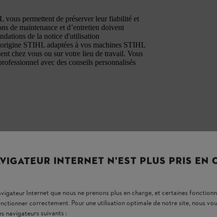
vous permettent de préserver leur fiabilité et
ons de maintenance et d’entretien doivent
ations de la notice d'utilisation
’origine STIHL adaptées à vos machines STIHL
ment chez vous ou sur votre lieu de travail. Vous
professionnel avec des conseils personnalisés
z la vis dans le filetage existant. Tournez
VIGATEUR INTERNET N'EST PLUS PRIS EN
 légèrement dans l'orifice et que les filetages
e.
navigateur Internet que nous ne prenons plus en charge, et certaines fonctionn
onctionner correctement. Pour une utilisation optimale de notre site, nous 
es navigateurs suivants :