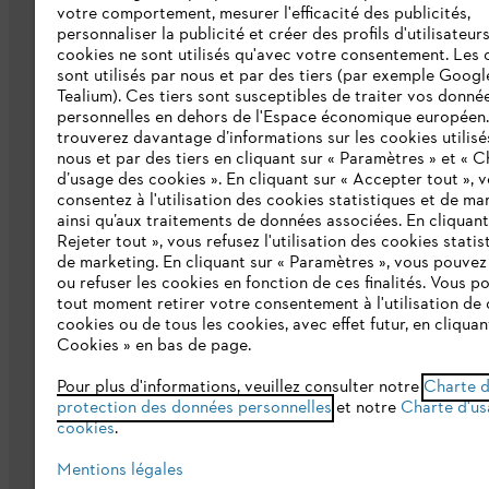
votre comportement, mesurer l'efficacité des publicités,
personnaliser la publicité et créer des profils d'utilisateur
Presse
cookies ne sont utilisés qu'avec votre consentement. Les 
sont utilisés par nous et par des tiers (par exemple Googl
Ligne Intégrité STIHL
Tealium). Ces tiers sont susceptibles de traiter vos donné
Programme partenaire STIHL
personnelles en dehors de l'Espace économique européen
trouverez davantage d’informations sur les cookies utilisé
nous et par des tiers en cliquant sur « Paramètres » et « C
Déclaration d'accessibilité
d’usage des cookies ». En cliquant sur « Accepter tout », 
consentez à l'utilisation des cookies statistiques et de ma
ainsi qu’aux traitements de données associées. En cliquant
Rejeter tout », vous refusez l'utilisation des cookies statis
de marketing. En cliquant sur « Paramètres », vous pouve
ou refuser les cookies en fonction de ces finalités. Vous p
tout moment retirer votre consentement à l'utilisation de 
cookies ou de tous les cookies, avec effet futur, en cliquan
Cookies » en bas de page.
Conditions Générales de Vente
Politi
Pour plus d'informations, veuillez consulter notre
Charte 
Conditions de garantie
Informations ju
protection des données personnelles
et notre
Charte d'us
cookies
.
Mentions légales