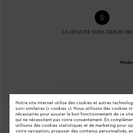
LA QUALITÉ STIHL DEPUIS 100
Modes
Notre site internet utilise des cookies et autres technolog
L'Entreprise
suivi similaires (« cookies »). Nous utilisons des cookies s
nécessaires pour assurer le bon fonctionnement de ce site
qui ne nécessitent pas votre consentement. En complémen
Collections STIHL
utilisons des cookies statistiques et de marketing pour op
votre navigation, proposer des contenus personnalisés, a
Qui sommes-nous ?