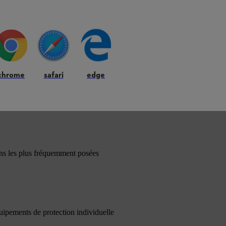
chrome
safari
edge
ons les plus fréquemment posées
quipements de protection individuelle