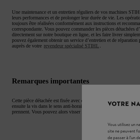
Une maintenance et un entretien réguliers de vos machines STIHL 
leurs performances et de prolonger leur durée de vie. Les opérati
toujours être réalisées conformément aux instructions et recommand
correspondante. Vous pouvez commander les pièces détachées d
directement sur notre boutique en ligne, et les faire livrer simple
pouvez également obtenir un service d’entretien et de réparation 
auprès de votre
revendeur spécialisé STIHL
.
Remarques importantes
Cette pièce détachée est fixée avec des vis autotaraudeuses. Insére
VOTRE NA
ensuite la vis dans le sens anti-horaire jusqu'à ce qu'elle s'enfonce
prennent. Vous pouvez alors visser fermement dans le sens horair
Vous utilisez un 
site ne peuvent f
de passer à l'un d