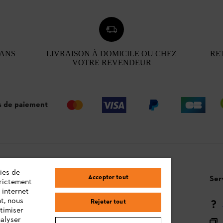
 ANS
LIVRAISON À DOMICILE OU CHEZ
RE
VOTRE REVENDEUR
 de paiement
ies de
Accepter tout
Questions / Réponses
Ser
trictement
 internet
t, nous
Rejeter tout
Moyens de paiement
timiser
nalyser
Livraison