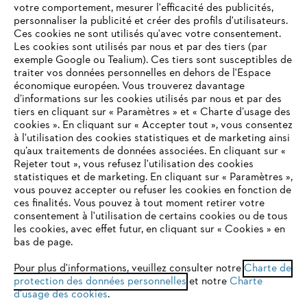
votre comportement, mesurer l'efficacité des publicités,
personnaliser la publicité et créer des profils d'utilisateurs.
L'Entreprise
Ces cookies ne sont utilisés qu'avec votre consentement.
Les cookies sont utilisés par nous et par des tiers (par
exemple Google ou Tealium). Ces tiers sont susceptibles de
traiter vos données personnelles en dehors de l'Espace
économique européen. Vous trouverez davantage
Questions / Réponses
d’informations sur les cookies utilisés par nous et par des
tiers en cliquant sur « Paramètres » et « Charte d’usage des
cookies ». En cliquant sur « Accepter tout », vous consentez
à l'utilisation des cookies statistiques et de marketing ainsi
Service
qu’aux traitements de données associées. En cliquant sur «
VOTRE NAVIGATEUR INTERNET
Rejeter tout », vous refusez l'utilisation des cookies
N'EST PLUS PRIS EN CHARGE
statistiques et de marketing. En cliquant sur « Paramètres »,
vous pouvez accepter ou refuser les cookies en fonction de
ces finalités. Vous pouvez à tout moment retirer votre
consentement à l'utilisation de certains cookies ou de tous
Vous utilisez un navigateur Internet que nous ne prenons plus
Conditions Générales de Vente
les cookies, avec effet futur, en cliquant sur « Cookies » en
en charge, et certaines fonctionnalités de notre site ne
bas de page.
peuvent fonctionner correctement. Pour une utilisation
Politique de protection des données
optimale de notre site, nous vous recommandons de passer à
Pour plus d'informations, veuillez consulter notre
Charte de
protection des données personnelles
l'un des navigateurs suivants :
et notre
Charte
Mentions légales
Cookies
d'usage des cookies
.