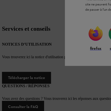
site ne peuvent f
de passer à l'un d
Services et conseils
NOTICES D’UTILISATION
firefox
Vous trouverez ici la notice d'utilisation pour ce produit STIHL
Télécharger la notice
QUESTIONS / RÉPONSES
Vous avez des questions ? Vous trouverez ici les réponses aux questi
Consulter la FAQ