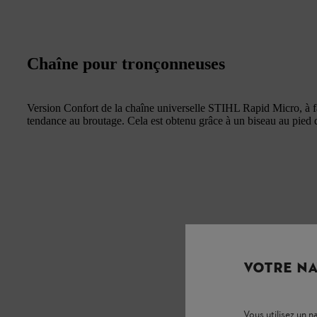
Chaîne pour tronçonneuses
Version Confort de la chaîne universelle STIHL Rapid Micro, à fa
tendance au broutage. Cela est obtenu grâce à un biseau au pied d
VOTRE NA
Vous utilisez un 