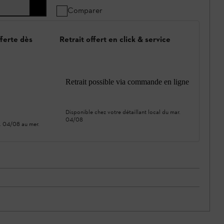
Comparer
fferte dès
Retrait offert en click & service
Retrait possible via commande en ligne
Disponible chez votre détaillant local du
mar.
04/08
. 04/08
au
mer.