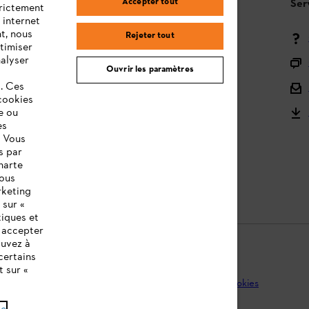
Accepter tout
Questions / Réponses
Ser
trictement
 internet
t, nous
Rejeter tout
Moyens de paiement
timiser
nalyser
Livraison
Ouvrir les paramètres
s. Ces
Droit de rétractation et retour
cookies
e ou
Réclamations & Garantie
es
STIHL Orange Deals
. Vous
s par
STIHL notices d'utilisation
harte
vous
rketing
 sur «
tiques et
z accepter
ouvez à
certains
t sur «
que de protection des données
Mentions légales
Cookies