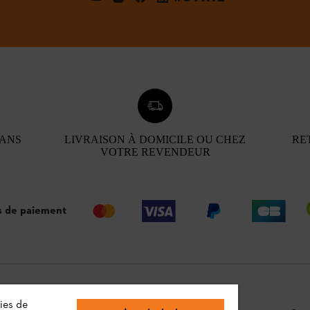
 ANS
LIVRAISON À DOMICILE OU CHEZ
RE
VOTRE REVENDEUR
 de paiement
ies de