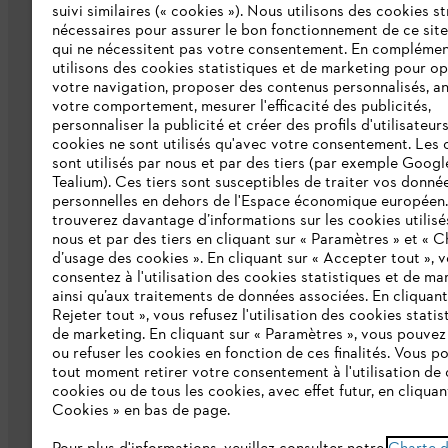
L'Entreprise
suivi similaires (« cookies »). Nous utilisons des cookies s
nécessaires pour assurer le bon fonctionnement de ce site
qui ne nécessitent pas votre consentement. En complémen
Collections STIHL
utilisons des cookies statistiques et de marketing pour op
votre navigation, proposer des contenus personnalisés, a
Qui sommes-nous ?
votre comportement, mesurer l'efficacité des publicités,
personnaliser la publicité et créer des profils d'utilisateur
Presse
cookies ne sont utilisés qu'avec votre consentement. Les 
sont utilisés par nous et par des tiers (par exemple Googl
Ligne Intégrité STIHL
Tealium). Ces tiers sont susceptibles de traiter vos donné
Programme partenaire STIHL
personnelles en dehors de l'Espace économique européen
trouverez davantage d’informations sur les cookies utilisé
nous et par des tiers en cliquant sur « Paramètres » et « C
Déclaration d'accessibilité
d’usage des cookies ». En cliquant sur « Accepter tout », 
consentez à l'utilisation des cookies statistiques et de ma
ainsi qu’aux traitements de données associées. En cliquant
Rejeter tout », vous refusez l'utilisation des cookies statis
de marketing. En cliquant sur « Paramètres », vous pouve
ou refuser les cookies en fonction de ces finalités. Vous p
tout moment retirer votre consentement à l'utilisation de 
cookies ou de tous les cookies, avec effet futur, en cliquan
Cookies » en bas de page.
Conditions Générales de Vente
Politi