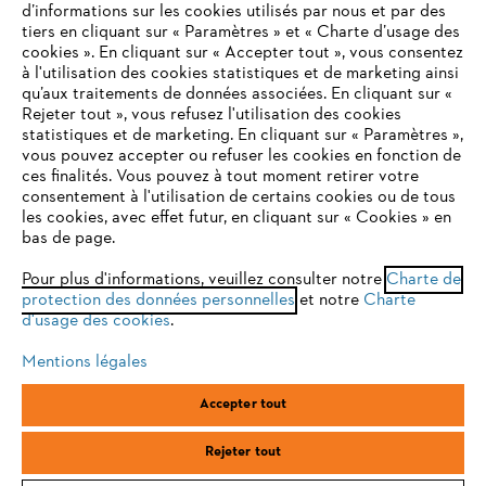
d’informations sur les cookies utilisés par nous et par des
tiers en cliquant sur « Paramètres » et « Charte d’usage des
cookies ». En cliquant sur « Accepter tout », vous consentez
à l'utilisation des cookies statistiques et de marketing ainsi
Service
qu’aux traitements de données associées. En cliquant sur «
VOTRE NAVIGATEUR INTERNET
Rejeter tout », vous refusez l'utilisation des cookies
N'EST PLUS PRIS EN CHARGE
statistiques et de marketing. En cliquant sur « Paramètres »,
vous pouvez accepter ou refuser les cookies en fonction de
ces finalités. Vous pouvez à tout moment retirer votre
consentement à l'utilisation de certains cookies ou de tous
Vous utilisez un navigateur Internet que nous ne prenons plus
les cookies, avec effet futur, en cliquant sur « Cookies » en
Conditions Générales de Vente
en charge, et certaines fonctionnalités de notre site ne
bas de page.
peuvent fonctionner correctement. Pour une utilisation
Politique de protection des données
optimale de notre site, nous vous recommandons de passer à
Pour plus d'informations, veuillez consulter notre
Charte de
protection des données personnelles
l'un des navigateurs suivants :
et notre
Charte
Mentions légales
Cookies
d'usage des cookies
.
Conditions de garantie
Informations juridiques
Mentions légales
firefox
chrome
Accepter tout
ANDREAS STIHL SAS, 1 rue des Epinettes, ZI Nord de Torcy, 77200
safari
edge
Torcy, France
Rejeter tout