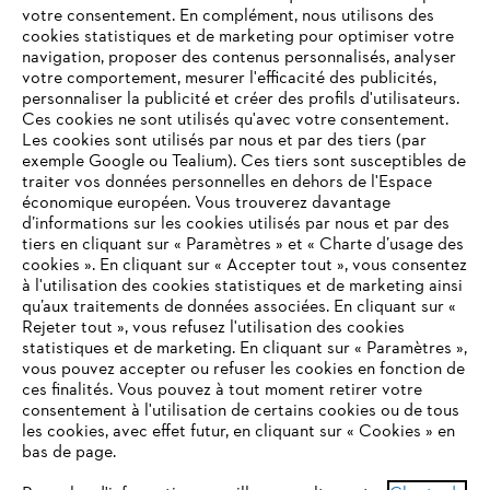
votre consentement. En complément, nous utilisons des
cookies statistiques et de marketing pour optimiser votre
navigation, proposer des contenus personnalisés, analyser
votre comportement, mesurer l'efficacité des publicités,
personnaliser la publicité et créer des profils d'utilisateurs.
L'Entreprise
Ces cookies ne sont utilisés qu'avec votre consentement.
Les cookies sont utilisés par nous et par des tiers (par
exemple Google ou Tealium). Ces tiers sont susceptibles de
traiter vos données personnelles en dehors de l'Espace
économique européen. Vous trouverez davantage
Questions / Réponses
d’informations sur les cookies utilisés par nous et par des
tiers en cliquant sur « Paramètres » et « Charte d’usage des
cookies ». En cliquant sur « Accepter tout », vous consentez
à l'utilisation des cookies statistiques et de marketing ainsi
Service
qu’aux traitements de données associées. En cliquant sur «
VOTRE NAVIGATEUR INTERNET
Rejeter tout », vous refusez l'utilisation des cookies
N'EST PLUS PRIS EN CHARGE
statistiques et de marketing. En cliquant sur « Paramètres »,
vous pouvez accepter ou refuser les cookies en fonction de
ces finalités. Vous pouvez à tout moment retirer votre
consentement à l'utilisation de certains cookies ou de tous
Vous utilisez un navigateur Internet que nous ne prenons plus
les cookies, avec effet futur, en cliquant sur « Cookies » en
Conditions Générales de Vente
en charge, et certaines fonctionnalités de notre site ne
bas de page.
peuvent fonctionner correctement. Pour une utilisation
Politique de protection des données