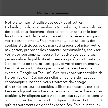
Modes de paiement
Notre site internet utilise des cookies et autres
technologies de suivi similaires (« cookies »). Nous utilisons
des cookies strictement nécessaires pour assurer le bon
fonctionnement de ce site internet qui ne nécessitent pas
votre consentement. En complément, nous utilisons des
cookies statistiques et de marketing pour optimiser votre
navigation, proposer des contenus personnalisés, analyser
votre comportement, mesurer l'efficacité des publicités,
personnaliser la publicité et créer des profils d'utilisateurs.
L'Entreprise
Ces cookies ne sont utilisés qu'avec votre consentement.
Les cookies sont utilisés par nous et par des tiers (par
exemple Google ou Tealium). Ces tiers sont susceptibles de
traiter vos données personnelles en dehors de l'Espace
économique européen. Vous trouverez davantage
Questions / Réponses
d’informations sur les cookies utilisés par nous et par des
tiers en cliquant sur « Paramètres » et « Charte d’usage des
cookies ». En cliquant sur « Accepter tout », vous consentez
à l'utilisation des cookies statistiques et de marketing ainsi
Service
qu’aux traitements de données associées. En cliquant sur «