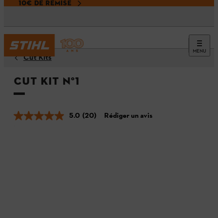
10€ DE REMISE
MENU
Cut Kits
Cut Kit N°1
5.0
(20)
Rédiger un avis