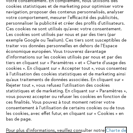
votre consentement. En complément, nous utilisons des
cookies statistiques et de marketing pour optimiser votre
navigation, proposer des contenus personnalisés, analyser
votre comportement, mesurer l'efficacité des publicités,
personnaliser la publicité et créer des profils d'utilisateurs.
L'Entreprise
Ces cookies ne sont utilisés qu'avec votre consentement.
Les cookies sont utilisés par nous et par des tiers (par
exemple Google ou Tealium). Ces tiers sont susceptibles de
traiter vos données personnelles en dehors de l'Espace
économique européen. Vous trouverez davantage
Questions / Réponses
d’informations sur les cookies utilisés par nous et par des
tiers en cliquant sur « Paramètres » et « Charte d’usage des
cookies ». En cliquant sur « Accepter tout », vous consentez
à l'utilisation des cookies statistiques et de marketing ainsi
Service
qu’aux traitements de données associées. En cliquant sur «
VOTRE NAVIGATEUR INTERNET
Rejeter tout », vous refusez l'utilisation des cookies
N'EST PLUS PRIS EN CHARGE
statistiques et de marketing. En cliquant sur « Paramètres »,
vous pouvez accepter ou refuser les cookies en fonction de
ces finalités. Vous pouvez à tout moment retirer votre
consentement à l'utilisation de certains cookies ou de tous
Vous utilisez un navigateur Internet que nous ne prenons plus
les cookies, avec effet futur, en cliquant sur « Cookies » en
Conditions Générales de Vente
en charge, et certaines fonctionnalités de notre site ne
bas de page.
peuvent fonctionner correctement. Pour une utilisation
Politique de protection des données
optimale de notre site, nous vous recommandons de passer à
Pour plus d'informations, veuillez consulter notre
Charte de