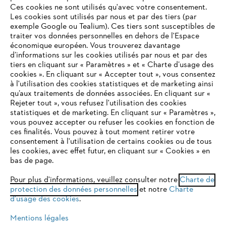
L'Entreprise
Ces cookies ne sont utilisés qu'avec votre consentement.
Les cookies sont utilisés par nous et par des tiers (par
exemple Google ou Tealium). Ces tiers sont susceptibles de
traiter vos données personnelles en dehors de l'Espace
économique européen. Vous trouverez davantage
Questions / Réponses
d’informations sur les cookies utilisés par nous et par des
tiers en cliquant sur « Paramètres » et « Charte d’usage des
cookies ». En cliquant sur « Accepter tout », vous consentez
à l'utilisation des cookies statistiques et de marketing ainsi
Service
qu’aux traitements de données associées. En cliquant sur «
VOTRE NAVIGATEUR INTERNET
Rejeter tout », vous refusez l'utilisation des cookies
N'EST PLUS PRIS EN CHARGE
statistiques et de marketing. En cliquant sur « Paramètres »,
vous pouvez accepter ou refuser les cookies en fonction de
ces finalités. Vous pouvez à tout moment retirer votre
consentement à l'utilisation de certains cookies ou de tous
Vous utilisez un navigateur Internet que nous ne prenons plus
Conditions Générales de Vente
les cookies, avec effet futur, en cliquant sur « Cookies » en
en charge, et certaines fonctionnalités de notre site ne
bas de page.
peuvent fonctionner correctement. Pour une utilisation
Politique de protection des données
optimale de notre site, nous vous recommandons de passer à
Pour plus d'informations, veuillez consulter notre
Charte de
protection des données personnelles
l'un des navigateurs suivants :
et notre
Charte
Mentions légales
Cookies
d'usage des cookies
.
Conditions de garantie
Informations juridiques
Mentions légales