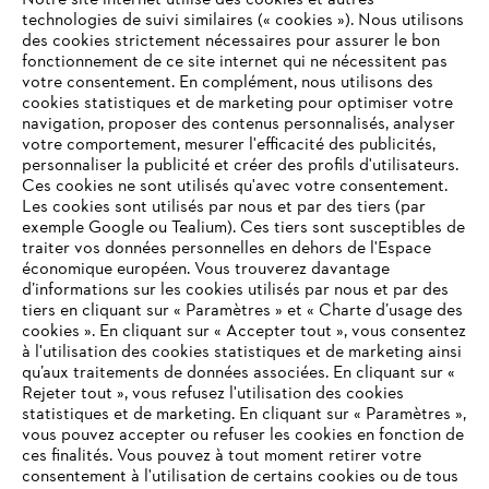
Notre site internet utilise des cookies et autres
technologies de suivi similaires (« cookies »). Nous utilisons
des cookies strictement nécessaires pour assurer le bon
fonctionnement de ce site internet qui ne nécessitent pas
votre consentement. En complément, nous utilisons des
cookies statistiques et de marketing pour optimiser votre
navigation, proposer des contenus personnalisés, analyser
votre comportement, mesurer l'efficacité des publicités,
personnaliser la publicité et créer des profils d'utilisateurs.
L'Entreprise
Ces cookies ne sont utilisés qu'avec votre consentement.
Les cookies sont utilisés par nous et par des tiers (par
exemple Google ou Tealium). Ces tiers sont susceptibles de
traiter vos données personnelles en dehors de l'Espace
économique européen. Vous trouverez davantage
Questions / Réponses
d’informations sur les cookies utilisés par nous et par des
tiers en cliquant sur « Paramètres » et « Charte d’usage des
cookies ». En cliquant sur « Accepter tout », vous consentez
à l'utilisation des cookies statistiques et de marketing ainsi
Service
qu’aux traitements de données associées. En cliquant sur «
VOTRE NAVIGATEUR INTERNET
Rejeter tout », vous refusez l'utilisation des cookies
N'EST PLUS PRIS EN CHARGE
statistiques et de marketing. En cliquant sur « Paramètres »,
vous pouvez accepter ou refuser les cookies en fonction de
ces finalités. Vous pouvez à tout moment retirer votre
consentement à l'utilisation de certains cookies ou de tous
Vous utilisez un navigateur Internet que nous ne prenons plus