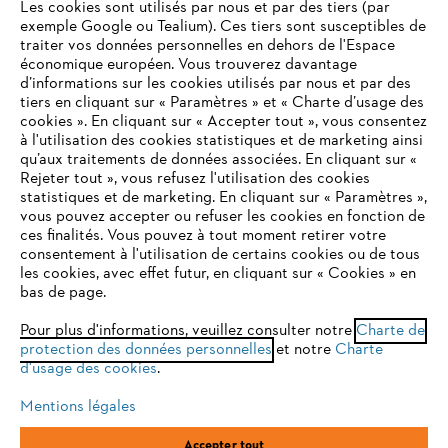
Les cookies sont utilisés par nous et par des tiers (par
exemple Google ou Tealium). Ces tiers sont susceptibles de
traiter vos données personnelles en dehors de l'Espace
économique européen. Vous trouverez davantage
Questions / Réponses
d’informations sur les cookies utilisés par nous et par des
tiers en cliquant sur « Paramètres » et « Charte d’usage des
cookies ». En cliquant sur « Accepter tout », vous consentez
à l'utilisation des cookies statistiques et de marketing ainsi
Service
qu’aux traitements de données associées. En cliquant sur «
VOTRE NAVIGATEUR INTERNET
Rejeter tout », vous refusez l'utilisation des cookies
N'EST PLUS PRIS EN CHARGE
statistiques et de marketing. En cliquant sur « Paramètres »,
vous pouvez accepter ou refuser les cookies en fonction de
ces finalités. Vous pouvez à tout moment retirer votre
consentement à l'utilisation de certains cookies ou de tous
Vous utilisez un navigateur Internet que nous ne prenons plus
Conditions Générales de Vente
les cookies, avec effet futur, en cliquant sur « Cookies » en
en charge, et certaines fonctionnalités de notre site ne
bas de page.
peuvent fonctionner correctement. Pour une utilisation
Politique de protection des données
optimale de notre site, nous vous recommandons de passer à
Pour plus d'informations, veuillez consulter notre
Charte de
protection des données personnelles
l'un des navigateurs suivants :
et notre
Charte
Mentions légales
Cookies
d'usage des cookies
.
Conditions de garantie
Informations juridiques
Mentions légales
firefox
chrome
Accepter tout