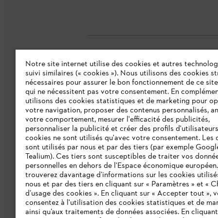
Notre site internet utilise des cookies et autres technolog
L'Entreprise
suivi similaires (« cookies »). Nous utilisons des cookies s
nécessaires pour assurer le bon fonctionnement de ce site
qui ne nécessitent pas votre consentement. En complémen
Collections STIHL
utilisons des cookies statistiques et de marketing pour op
votre navigation, proposer des contenus personnalisés, a
Qui sommes-nous ?
votre comportement, mesurer l'efficacité des publicités,
personnaliser la publicité et créer des profils d'utilisateur
Presse
cookies ne sont utilisés qu'avec votre consentement. Les 
sont utilisés par nous et par des tiers (par exemple Googl
Ligne Intégrité STIHL
Tealium). Ces tiers sont susceptibles de traiter vos donné
Programme partenaire STIHL
personnelles en dehors de l'Espace économique européen
trouverez davantage d’informations sur les cookies utilisé
nous et par des tiers en cliquant sur « Paramètres » et « C
Déclaration d'accessibilité
d’usage des cookies ». En cliquant sur « Accepter tout », 
consentez à l'utilisation des cookies statistiques et de ma
ainsi qu’aux traitements de données associées. En cliquant