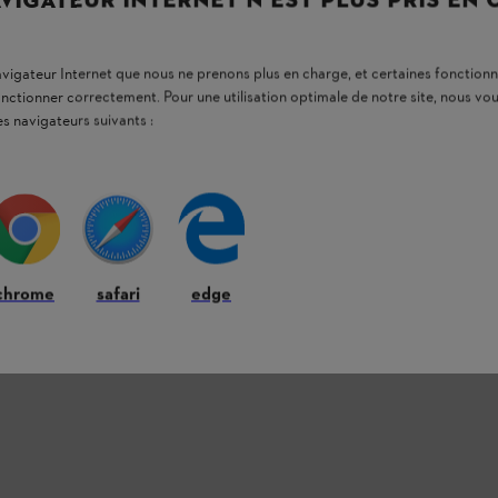
VIGATEUR INTERNET N'EST PLUS PRIS EN
er le centenaire STIHL
cis
navigateur Internet que nous ne prenons plus en charge, et certaines fonctionn
de renvoi fixé par 4 rivets
onctionner correctement. Pour une utilisation optimale de notre site, nous 
es navigateurs suivants :
L 3/8"P
chrome
safari
edge