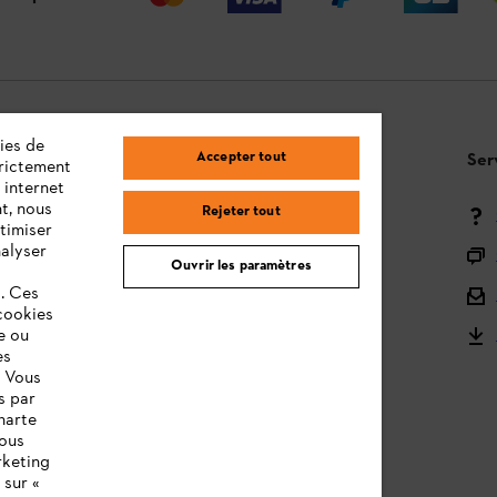
ies de
Accepter tout
Questions / Réponses
Ser
trictement
 internet
t, nous
Rejeter tout
Moyens de paiement
timiser
nalyser
Livraison
Ouvrir les paramètres
s. Ces
Droit de rétractation et retour
cookies
e ou
Réclamations & Garantie
es
STIHL Orange Deals
. Vous
s par
STIHL notices d'utilisation
harte
vous
rketing
 sur «