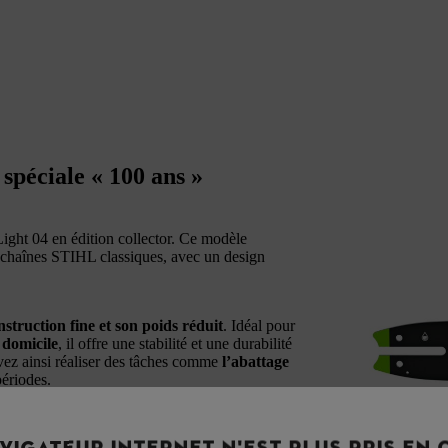
spéciale « 100 ans »
ight 04 en édition collector. Ce modèle
es-chaînes STIHL classiques, avec un design
nstruction fine et son poids réduit
. Idéal pour
 domicile
, il offre une stabilité et une durabilité
uvez ainsi réaliser des tâches comme
l’abattage
périodes.
ables et moins fatigants. Son équilibre facilite