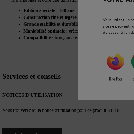
VOTRE NA
la maniabilité et offre une utilisation agile.
Édition spéciale "100 ans" :
design exclusif pour célébr
Construction fine et légère :
pour un travail rapide et pré
Vous utilisez un 
Grande stabilité et durabilité :
nez renforcé avec pignon 
site ne peuvent f
Maniabilité optimale :
grâce à un équilibre parfait
de passer à l'un d
Compatibilité :
tronçonneuses équipées de chaînes STIH
Services et conseils
firefox
NOTICES D’UTILISATION
Vous trouverez ici la notice d'utilisation pour ce produit STIHL